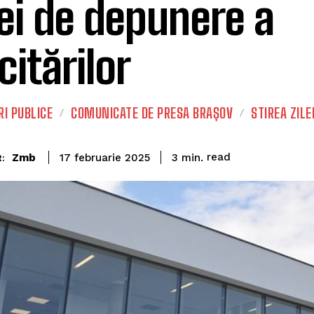
ei de depunere a
citărilor
I PUBLICE
COMUNICATE DE PRESA BRAȘOV
STIREA ZILE
read
Zmb
3
min.
17 februarie 2025
: