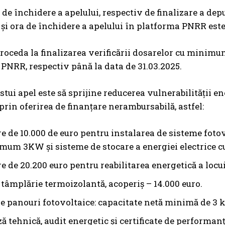
a de închidere a apelului, respectiv de finalizare a de
a și ora de închidere a apelului în platforma PNRR este 
oceda la finalizarea verificării dosarelor cu minimum 
PNRR, respectiv până la data de 31.03.2025.
stui apel este să sprijine reducerea vulnerabilității en
rin oferirea de finanțare nerambursabilă, astfel:
e de 10.000 de euro pentru instalarea de sisteme fotov
mum 3KW și sisteme de stocare a energiei electrice c
 de 20.200 euro pentru reabilitarea energetică a locui
, tâmplărie termoizolantă, acoperiș – 14.000 euro.
re panouri fotovoltaice: capacitate netă minimă de 3 
ă tehnică, audit energetic și certificate de performanț