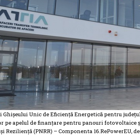
ii Ghișeului Unic de Eficiență Energetică pentru judeţ
lor pe apelul de finanțare pentru panouri fotovoltaice ș
și Reziliență (PNRR) – Componenta 16.RePowerEU, des