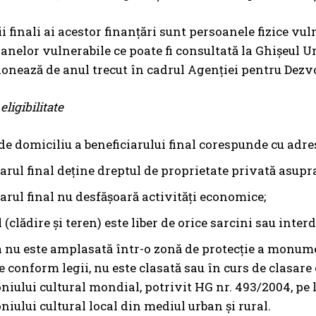
ii finali ai acestor finanţări sunt persoanele fizice vu
oanelor vulnerabile ce poate fi consultată la Ghișeul U
ionează de anul trecut în cadrul Agenţiei pentru Dezv
eligibilitate
e domiciliu a beneficiarului final corespunde cu adres
iarul final deține dreptul de proprietate privată asup
arul final nu desfășoară activități economice;
 (clădire și teren) este liber de orice sarcini sau interdi
a nu este amplasată într-o zonă de protecție a monumen
 conform legii, nu este clasată sau în curs de clasare
iului cultural mondial, potrivit HG nr. 493/2004, pe l
iului cultural local din mediul urban și rural.