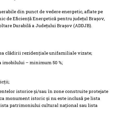
lnerabile din punct de vedere energetic, aflate pe
nic de Eficiență Energetică pentru judeţul Braşov,
oltare Durabilă a Judeţului Braşov (ADDJB).
a clădirii rezidențiale unifamiliale vizate;
ra imobilului – minimum 50 %;
cții;
telor istorice și/sau în zone construite protejate
 ca monument istoric şi nu este inclusă pe lista
ista patrimoniului cultural național sau lista