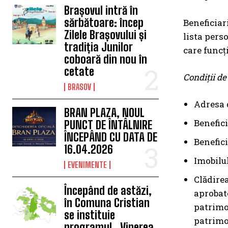
Brașovul intră în
sărbătoare: încep
Beneficiar
Zilele Brașovului și
lista pers
tradiția Junilor
care funcţ
coboară din nou în
cetate
Condiții de 
BRASOV
Adresa d
BRAN PLAZA, NOUL
Benefic
PUNCT DE ÎNTÂLNIRE
ÎNCEPÂND CU DATA DE
Benefici
16.04.2026
Imobilul
EVENIMENTE
Clădire
Începând de astăzi,
aprobate
în Comuna Cristian
patrimon
se instituie
patrimon
programul „Vinerea