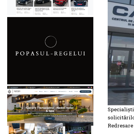
Specialişt
solicitări
Redresare 