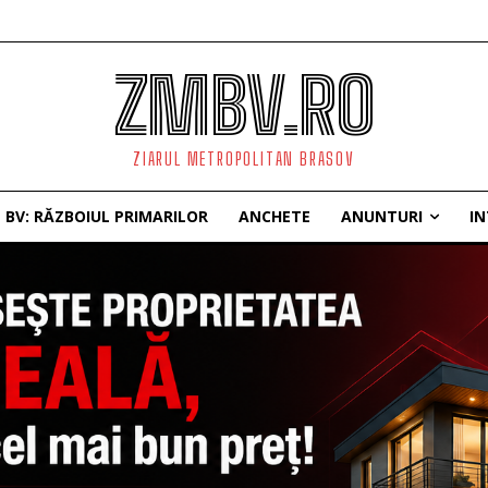
ZMBV.RO
ZIARUL METROPOLITAN BRASOV
BV: RĂZBOIUL PRIMARILOR
ANCHETE
ANUNTURI
IN