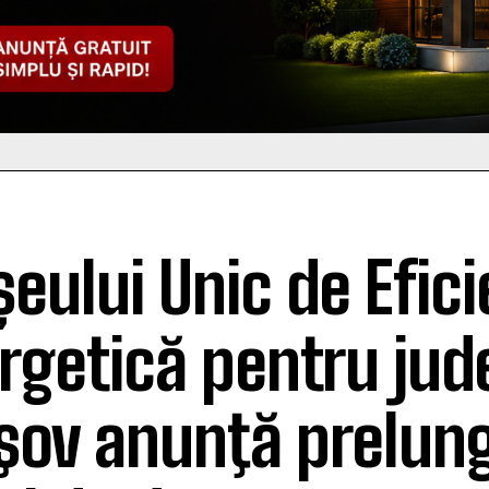
șeului Unic de Efic
rgetică pentru jud
şov anunţă prelung