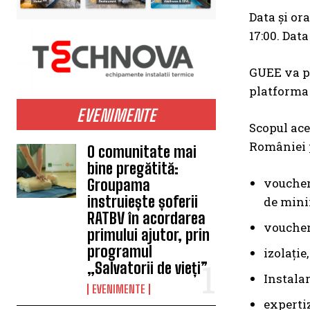
Data şi or
17:00. Dat
GUEE va pr
platforma 
EVENIMENTE
Scopul ace
României p
O comunitate mai
bine pregătită:
voucher
Groupama
instruiește șoferii
de mini
RATBV în acordarea
vouchere
primului ajutor, prin
programul
izolație
„Salvatorii de vieți”
Instala
EVENIMENTE
expertiz