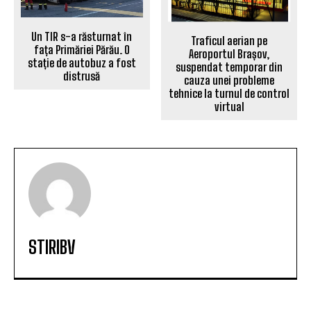
Un TIR s-a răsturnat în
Traficul aerian pe
fața Primăriei Părău. O
Aeroportul Brașov,
stație de autobuz a fost
suspendat temporar din
distrusă
cauza unei probleme
tehnice la turnul de control
virtual
STIRIBV