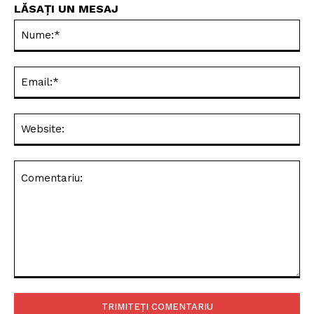
LĂSAȚI UN MESAJ
Nu
Ema
Web
Comentariu: