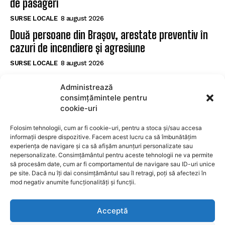
de pasageri
SURSE LOCALE
8 august 2026
Două persoane din Brașov, arestate preventiv în
cazuri de incendiere și agresiune
SURSE LOCALE
8 august 2026
Șofer de 27 de ani prins cu 128 km/h într-o zonă
Administrează
de 70 km/h la Brașov, testat pozitiv pentru
consimțămintele pentru
substanțe interzise
cookie-uri
SURSE LOCALE
8 august 2026
Folosim tehnologii, cum ar fi cookie-uri, pentru a stoca și/sau accesa
informații despre dispozitive. Facem acest lucru ca să îmbunătățim
experiența de navigare și ca să afișăm anunțuri personalizate sau
SUBSCRIBE
nepersonalizate. Consimțământul pentru aceste tehnologii ne va permite
să procesăm date, cum ar fi comportamentul de navigare sau ID-uri unice
pe site. Dacă nu îți dai consimțământul sau îl retragi, poți să afectezi în
mod negativ anumite funcționalități și funcții.
I WANT IN
Acceptă