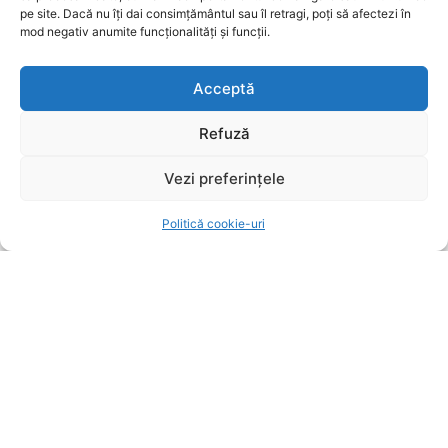
august”
pe site. Dacă nu îți dai consimțământul sau îl retragi, poți să afectezi în
mod negativ anumite funcționalități și funcții.
UTILE BRASOV
7 august 2026
Şerbănescu (CNAIR): Decesele tinerilor în
Acceptă
accidente rutiere depășesc pe cele cauzate de
tuberculoză și droguri
Refuză
UTILE BRASOV
7 august 2026
Vezi preferințele
SUBSCRIBE
Politică cookie-uri
I WANT IN
I've read and accept the
Privacy Policy
.