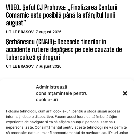
VIDEO. Șeful CJ Prahova: „Finalizarea Centurii
Comarnic este posibilă până la sfârșitul lunii
august”
UTILE BRASOV
7 august 2026
Şerbănescu (CNAIR): Decesele tinerilor în
accidente rutiere depășesc pe cele cauzate de
tuberculoză și droguri
UTILE BRASOV
7 august 2026
POPULARE
Administrează
consimțămintele pentru
Apartament modern cu 2 camere și dressing de
cookie-uri
vânzare în Brașov
Folosim tehnologii, cum ar fi cookie-uri, pentru a stoca și/sau accesa
IMOBILIARE BRAOSV
7 august 2026
informații despre dispozitive. Facem acest lucru ca să îmbunătățim
VIDEO. Șeful CJ Prahova: „Finalizarea Centurii
experiența de navigare și ca să afișăm anunțuri personalizate sau
nepersonalizate. Consimțământul pentru aceste tehnologii ne va permite
Comarnic este posibilă până la sfârșitul lunii
să procesăm date, cum ar fi comportamentul de navigare sau ID-uri unice