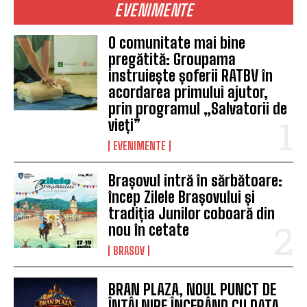
EVENIMENTE
O comunitate mai bine
pregătită: Groupama
instruiește șoferii RATBV în
acordarea primului ajutor,
prin programul „Salvatorii de
vieți”
EVENIMENTE
Brașovul intră în sărbătoare:
încep Zilele Brașovului și
tradiția Junilor coboară din
nou în cetate
BRASOV
BRAN PLAZA, NOUL PUNCT DE
ÎNTÂLNIRE ÎNCEPÂND CU DATA