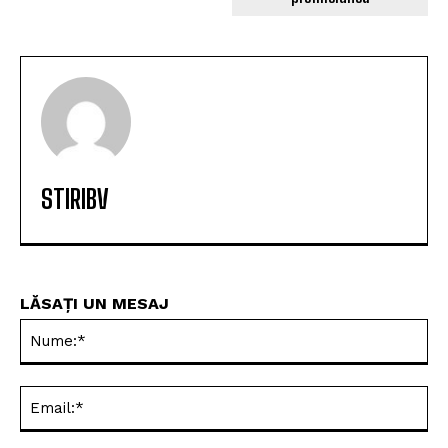
STIRIBV
LĂSAȚI UN MESAJ
Nu
Ema