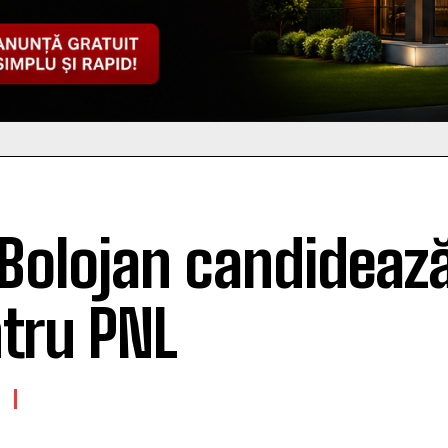
e Bolojan candideaz
tru PNL