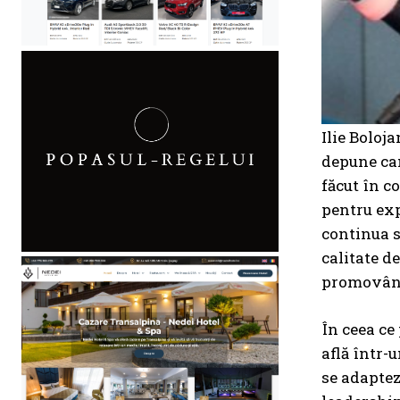
Ilie Boloja
depune can
făcut în c
pentru exp
continua s
calitate d
promovând 
În ceea ce
află într-
se adaptez