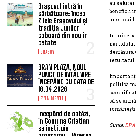
au salutat
Brașovul intră în
beneficii 
sărbătoare: încep
unor noi l
Zilele Brașovului și
tradiția Junilor
coboară din nou în
În orice c
cetate
partidului
desfășura 
BRASOV
rezultatul
BRAN PLAZA, NOUL
PUNCT DE ÎNTÂLNIRE
Importanța
ÎNCEPÂND CU DATA DE
politică m
16.04.2026
semnificat
EVENIMENTE
să se urmă
românești
Începând de astăzi,
în Comuna Cristian
Sursa:
BRA
se instituie
programul „Vinerea