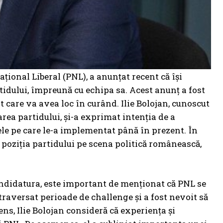
ațional Liberal (PNL), a anunțat recent că își
dului, împreună cu echipa sa. Acest anunț a fost
 care va avea loc în curând. Ilie Bolojan, cunoscut
area partidului, și-a exprimat intenția de a
ele pe care le-a implementat până în prezent. În
e poziția partidului pe scena politică românească,
candidatura, este important de menționat că PNL se
raversat perioade de challenge și a fost nevoit să
ens, Ilie Bolojan consideră că experiența și