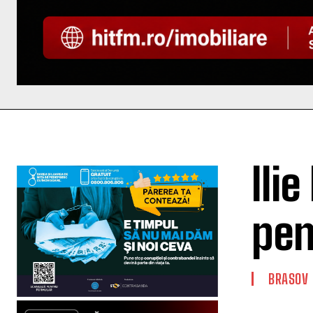
Ili
pen
BRASOV