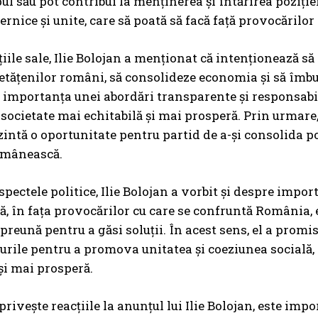
ul său pot contribui la menținerea și întărirea poziți
rnice și unite, care să poată să facă față provocărilor 
țiile sale, Ilie Bolojan a menționat că intenționează s
cetățenilor români, să consolideze economia și să îmbun
importanța unei abordări transparente și responsabile
 societate mai echitabilă și mai prosperă. Prin urmare,
intă o oportunitate pentru partid de a-și consolida po
omânească.
pectele politice, Ilie Bolojan a vorbit și despre import
ă, în fața provocărilor cu care se confruntă România, es
preună pentru a găsi soluții. În acest sens, el a promis
turile pentru a promova unitatea și coeziunea socială,
și mai prosperă.
 privește reacțiile la anunțul lui Ilie Bolojan, este im