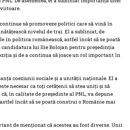
ei PNL. De asemenea, el a subliniat importanța unei
viitoare.
ă continue să promoveze politici care să vină în
ătățească nivelul de trai. El a subliniat, de
 în politica românească, astfel încât să se poată
 candidatura lui Ilie Bolojan pentru președinția
ziția și de a continua să joace un rol important în
anța coeziunii sociale și a unității naționale. El a
te necesar ca toți cetățenii să stea uniți și să
 că, în calitate de președinte al PNL, va depune
 astfel încât să se poată construi o Românie mai
portant de menționat că acestea au fost diverse. Unii