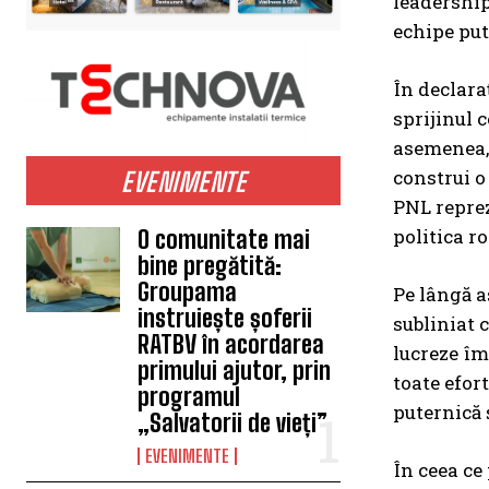
leadership
echipe pute
În declara
sprijinul 
asemenea, 
construi o
EVENIMENTE
PNL reprez
politica r
O comunitate mai
bine pregătită:
Groupama
Pe lângă as
instruiește șoferii
subliniat c
RATBV în acordarea
lucreze îm
primului ajutor, prin
toate efor
programul
puternică 
„Salvatorii de vieți”
EVENIMENTE
În ceea ce