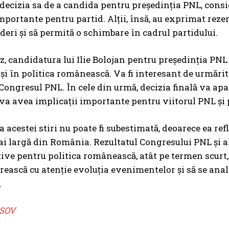
 decizia sa de a candida pentru președinția PNL, consi
importante pentru partid. Alții, însă, au exprimat rezer
ideri și să permită o schimbare în cadrul partidului.
az, candidatura lui Ilie Bolojan pentru președinția P
 și în politica românească. Va fi interesant de urmări
Congresul PNL. În cele din urmă, decizia finală va apar
 va avea implicații importante pentru viitorul PNL și
 acestei stiri nu poate fi subestimată, deoarece ea ref
ai largă din România. Rezultatul Congresului PNL și a
ive pentru politica românească, atât pe termen scurt, 
rească cu atenție evoluția evenimentelor și să se analiz
.
SOV