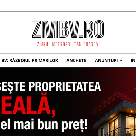
ZMBV.RO
ZIARUL METROPOLITAN BRASOV
BV: RĂZBOIUL PRIMARILOR
ANCHETE
ANUNTURI
IN