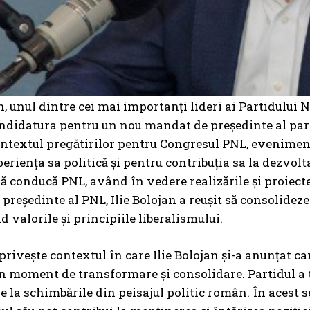
n, unul dintre cei mai importanți lideri ai Partidului N
didatura pentru un nou mandat de președinte al parti
ontextul pregătirilor pentru Congresul PNL, eveniment
eriența sa politică și pentru contribuția sa la dezvolt
ă conducă PNL, având în vedere realizările și proiect
e președinte al PNL, Ilie Bolojan a reușit să consolidez
valorile și principiile liberalismului.
 privește contextul în care Ilie Bolojan și-a anunțat 
un moment de transformare și consolidare. Partidul a t
e la schimbările din peisajul politic român. În acest s