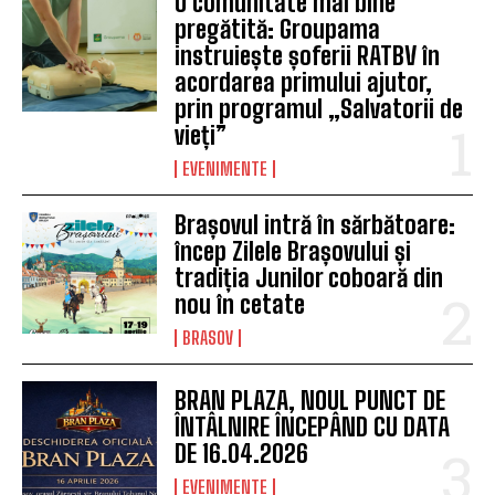
O comunitate mai bine
pregătită: Groupama
instruiește șoferii RATBV în
acordarea primului ajutor,
prin programul „Salvatorii de
vieți”
EVENIMENTE
Brașovul intră în sărbătoare:
încep Zilele Brașovului și
tradiția Junilor coboară din
nou în cetate
BRASOV
BRAN PLAZA, NOUL PUNCT DE
ÎNTÂLNIRE ÎNCEPÂND CU DATA
DE 16.04.2026
EVENIMENTE