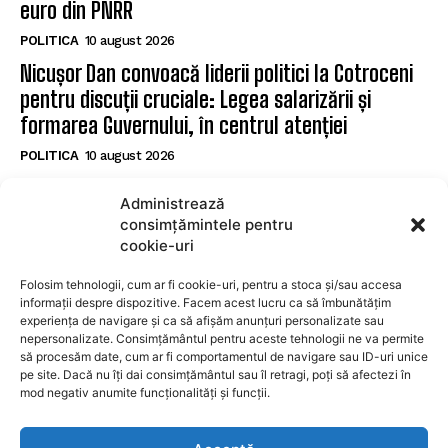
euro din PNRR
POLITICA
10 august 2026
Nicușor Dan convoacă liderii politici la Cotroceni
pentru discuții cruciale: Legea salarizării și
formarea Guvernului, în centrul atenției
POLITICA
10 august 2026
Ministrul avertizează asupra riscului de a pierde
Administrează
fonduri europene înaintea întâlnirii de la
consimțămintele pentru
Cotroceni
cookie-uri
POLITICA
10 august 2026
Folosim tehnologii, cum ar fi cookie-uri, pentru a stoca și/sau accesa
informații despre dispozitive. Facem acest lucru ca să îmbunătățim
experiența de navigare și ca să afișăm anunțuri personalizate sau
SUBSCRIBE
nepersonalizate. Consimțământul pentru aceste tehnologii ne va permite
să procesăm date, cum ar fi comportamentul de navigare sau ID-uri unice
pe site. Dacă nu îți dai consimțământul sau îl retragi, poți să afectezi în
mod negativ anumite funcționalități și funcții.
I WANT IN