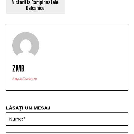
Victorii la Campionatele
Balcanice
ZMB
https://zmbv.ro
LĂSAȚI UN MESAJ
Nu