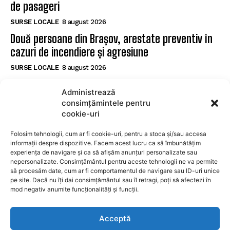
de pasageri
SURSE LOCALE
8 august 2026
Două persoane din Brașov, arestate preventiv în
cazuri de incendiere și agresiune
SURSE LOCALE
8 august 2026
Șofer de 27 de ani prins cu 128 km/h într-o zonă
Administrează
de 70 km/h la Brașov, testat pozitiv pentru
consimțămintele pentru
substanțe interzise
cookie-uri
SURSE LOCALE
8 august 2026
Folosim tehnologii, cum ar fi cookie-uri, pentru a stoca și/sau accesa
informații despre dispozitive. Facem acest lucru ca să îmbunătățim
experiența de navigare și ca să afișăm anunțuri personalizate sau
SUBSCRIBE
nepersonalizate. Consimțământul pentru aceste tehnologii ne va permite
să procesăm date, cum ar fi comportamentul de navigare sau ID-uri unice
pe site. Dacă nu îți dai consimțământul sau îl retragi, poți să afectezi în
mod negativ anumite funcționalități și funcții.
I WANT IN
Acceptă