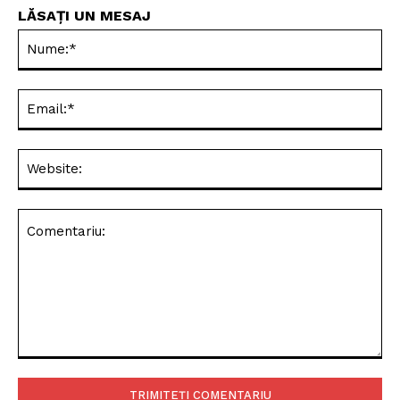
LĂSAȚI UN MESAJ
Nu
Ema
Web
Comentariu: