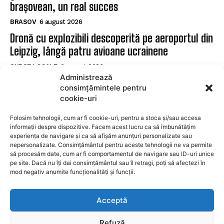
brașovean, un real succes
BRASOV
6 august 2026
Dronă cu explozibili descoperită pe aeroportul din
Leipzig, lângă patru avioane ucrainene
SURSE LOCALE
6 august 2026
Administrează
Pacienții cu diabet de la Spitalul Municipal Săcele
consimțămintele pentru
pot accesa examinarea cu Sudoscan
cookie-uri
SURSE LOCALE
6 august 2026
Folosim tehnologii, cum ar fi cookie-uri, pentru a stoca și/sau accesa
informații despre dispozitive. Facem acest lucru ca să îmbunătățim
experiența de navigare și ca să afișăm anunțuri personalizate sau
SUBSCRIBE
nepersonalizate. Consimțământul pentru aceste tehnologii ne va permite
să procesăm date, cum ar fi comportamentul de navigare sau ID-uri unice
pe site. Dacă nu îți dai consimțământul sau îl retragi, poți să afectezi în
mod negativ anumite funcționalități și funcții.
I WANT IN
Acceptă
I've read and accept the
Privacy Policy
.
Refuză