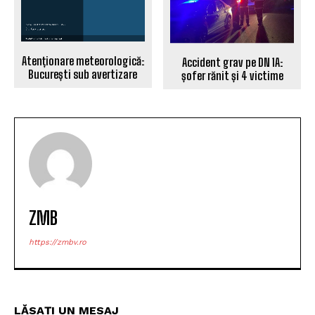
Atenționare meteorologică:
Accident grav pe DN 1A:
București sub avertizare
șofer rănit și 4 victime
ZMB
https://zmbv.ro
LĂSAȚI UN MESAJ