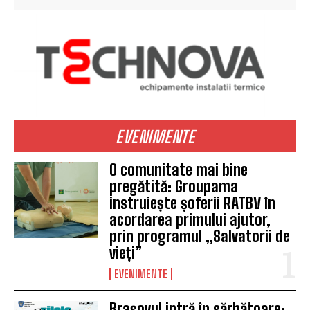
EVENIMENTE
O comunitate mai bine
pregătită: Groupama
instruiește șoferii RATBV în
acordarea primului ajutor,
prin programul „Salvatorii de
vieți”
EVENIMENTE
Brașovul intră în sărbătoare: