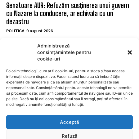
Senatoare AUR: Refuzăm susținerea unui guvern
cu Nazare la conducere, ar echivala cu un
dezastru
POLITICA
9 august 2026
Controversa ‘vacanței de lux’ lovește familia lui
Administrează
Radu Miruță: ‘Părinții mei au venit cu noi. Mi-au
consimțămintele pentru
dat banii, săracii. Nu m-au crezut’
cookie-uri
POLITICA
9 august 2026
Folosim tehnologii, cum ar fi cookie-uri, pentru a stoca și/sau accesa
informații despre dispozitive. Facem acest lucru ca să îmbunătățim
experiența de navigare și ca să afișăm anunțuri personalizate sau
SUBSCRIBE
nepersonalizate. Consimțământul pentru aceste tehnologii ne va permite
să procesăm date, cum ar fi comportamentul de navigare sau ID-uri unice
pe site. Dacă nu îți dai consimțământul sau îl retragi, poți să afectezi în
mod negativ anumite funcționalități și funcții.
I WANT IN
Acceptă
I've read and accept the
Privacy Policy
.
Refuză