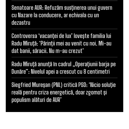
Senatoare AUR: Refuzăm susținerea unui guvern
cu Nazare la conducere, ar echivala cu un
dezastru
Controversa ‘vacanței de lux’ lovește familia lui
Radu Miruță: ‘Părinții mei au venit cu noi. Mi-au
dat banii, săracii. Nu m-au crezut’
Radu Miruță anunță în cadrul „Operațiunii barja pe
Dunăre”: Nivelul apei a crescut cu 8 centimetri
Siegfried Mureșan (PNL) critică PSD: ‘Nicio soluție
reală pentru criza energetică, doar zgomot și
populism alături de AUR’