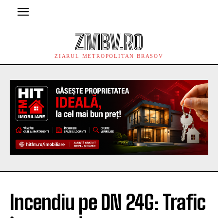
ZMBV.RO
ZIARUL METROPOLITAN BRASOV
Incendiu pe DN 24G: Trafic