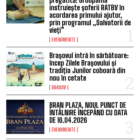
pregătită: Groupama
instruiește șoferii RATBV în
acordarea primului ajutor,
prin programul „Salvatorii de
vieți”
EVENIMENTE
Brașovul intră în sărbătoare:
încep Zilele Brașovului și
tradiția Junilor coboară din
nou în cetate
BRASOV
BRAN PLAZA, NOUL PUNCT DE
ÎNTÂLNIRE ÎNCEPÂND CU DATA
DE 16.04.2026
EVENIMENTE