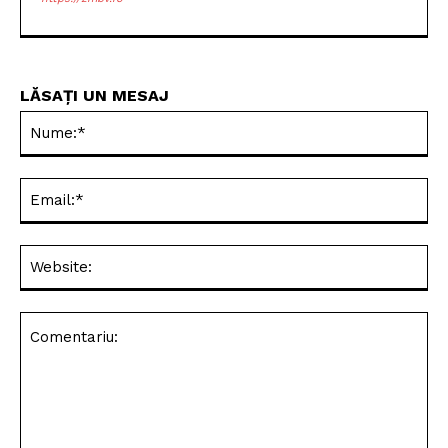
LĂSAȚI UN MESAJ
Nu
Ema
Web