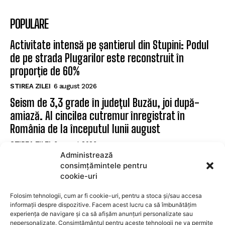
POPULARE
Activitate intensă pe șantierul din Stupini: Podul
de pe strada Plugarilor este reconstruit în
proporție de 60%
STIREA ZILEI
6 august 2026
Seism de 3,3 grade în județul Buzău, joi după-
amiază. Al cincilea cutremur înregistrat în
România de la începutul lunii august
STIREA ZILEI
6 august 2026
Administrează
Un gest romantic pe Transfăgărășan se
consimțămintele pentru
transformă într-un caz de vandalism
cookie-uri
STIREA ZILEI
6 august 2026
Folosim tehnologii, cum ar fi cookie-uri, pentru a stoca și/sau accesa
informații despre dispozitive. Facem acest lucru ca să îmbunătățim
experiența de navigare și ca să afișăm anunțuri personalizate sau
SUBSCRIBE
nepersonalizate. Consimțământul pentru aceste tehnologii ne va permite