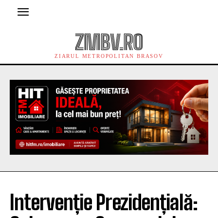
ZMBV.RO
ZIARUL METROPOLITAN BRASOV
Intervenție Prezidențială: