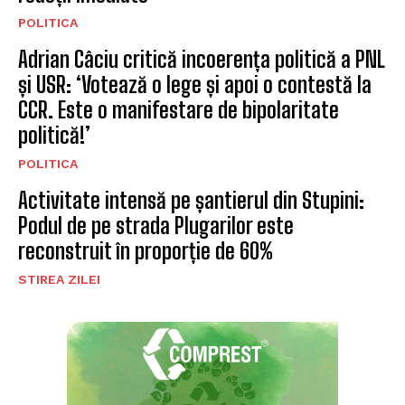
Gabriela Firea: ‘5,8 miliarde de euro salvate
de Parlament’. PSD semnalează blocaj
guvernamental și riscul altor fonduri
POLITICA
Senatori USR și PNL contestă la CCR legea
integrității invocând CEDO și CJUE
POLITICA
Lucian Rusu, PNL: România are nevoie de o
strategie energetică pe termen lung, nu de
reacții imediate
POLITICA
Adrian Câciu critică incoerența politică a PNL
și USR: ‘Votează o lege și apoi o contestă la
CCR. Este o manifestare de bipolaritate