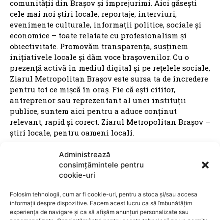
ZMBV.RO
BRASOV
NATIONALE
BV: RĂZBOIUL PRIMARILOR
ANCHETE
ANUNTURI
INTERVIURI
GZ
CONTACT
DESPRE NOI
Ziarul Metropolitan Brașov – Informația care
contează, din inima orașului Ziarul Metropolitan
Brașov este o publicație locală online dedicată
comunității din Brașov și împrejurimi. Aici găsești
Administrează
cele mai noi știri locale, reportaje, interviuri,
consimțămintele pentru
evenimente culturale, informații politice, sociale și
cookie-uri
economice – toate relatate cu profesionalism și
obiectivitate. Promovăm transparența, susținem
Folosim tehnologii, cum ar fi cookie-uri, pentru a stoca și/sau accesa
informații despre dispozitive. Facem acest lucru ca să îmbunătățim
inițiativele locale și dăm voce brașovenilor. Cu o
experiența de navigare și ca să afișăm anunțuri personalizate sau
prezență activă în mediul digital și pe rețelele sociale,