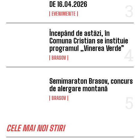
prin programul „Salvatorii de
vieți”
EVENIMENTE
Brașovul intră în sărbătoare:
încep Zilele Brașovului și
tradiția Junilor coboară din
nou în cetate
BRASOV
BRAN PLAZA, NOUL PUNCT DE
ÎNTÂLNIRE ÎNCEPÂND CU DATA
DE 16.04.2026
EVENIMENTE
Începând de astăzi, în
Comuna Cristian se instituie