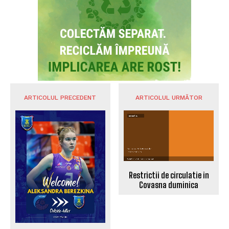
politică!’
POLITICA
Activitate intensă pe șantierul din Stupini:
Podul de pe strada Plugarilor este
reconstruit în proporție de 60%
STIREA ZILEI