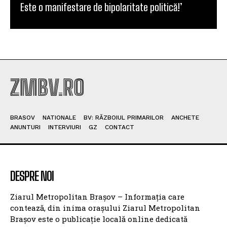
Parlament’. PSD semnalează blocaj
guvernamental și riscul altor fonduri
Senatori USR și PNL contestă la CCR legea
integrității invocând CEDO și CJUE
Lucian Rusu, PNL: România are nevoie de o
strategie energetică pe termen lung, nu de reacții
imediate
Adrian Câciu critică incoerența politică a PNL și
USR: ‘Votează o lege și apoi o contestă la CCR.
Este o manifestare de bipolaritate politică!’