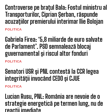
programul „Vinerea Verde”
BRASOV
Semimaraton Brasov, concurs
de alergare montană
BRASOV
CELE MAI NOI STIRI
Controverse pe brațul Bala: Fostul ministru al
Transporturilor, Ciprian Șerban, răspunde
acuzațiilor premierului interimar Ilie Bolojan
POLITICA