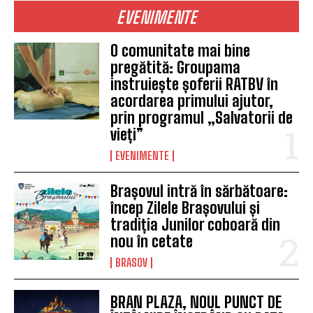
EVENIMENTE
O comunitate mai bine
pregătită: Groupama
instruiește șoferii RATBV în
acordarea primului ajutor,
prin programul „Salvatorii de
vieți”
EVENIMENTE
Brașovul intră în sărbătoare:
încep Zilele Brașovului și
tradiția Junilor coboară din
nou în cetate
BRASOV
BRAN PLAZA, NOUL PUNCT DE