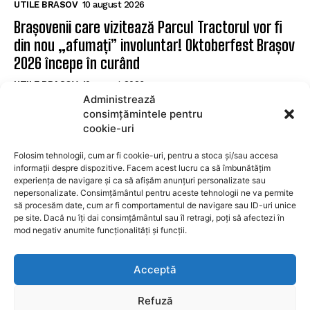
UTILE BRASOV
10 august 2026
Brașovenii care vizitează Parcul Tractorul vor fi
din nou „afumați” involuntar! Oktoberfest Brașov
2026 începe în curând
UTILE BRASOV
10 august 2026
Administrează
Coliziune rutieră la Brașov, în apropiere de
consimțămintele pentru
„Ceasu’ Rău”. O victimă este prinsă între fiare
cookie-uri
UTILE BRASOV
10 august 2026
Folosim tehnologii, cum ar fi cookie-uri, pentru a stoca și/sau accesa
informații despre dispozitive. Facem acest lucru ca să îmbunătățim
experiența de navigare și ca să afișăm anunțuri personalizate sau
SUBSCRIBE
nepersonalizate. Consimțământul pentru aceste tehnologii ne va permite
să procesăm date, cum ar fi comportamentul de navigare sau ID-uri unice
pe site. Dacă nu îți dai consimțământul sau îl retragi, poți să afectezi în
mod negativ anumite funcționalități și funcții.
I WANT IN
Acceptă
I've read and accept the
Privacy Policy
.
Refuză