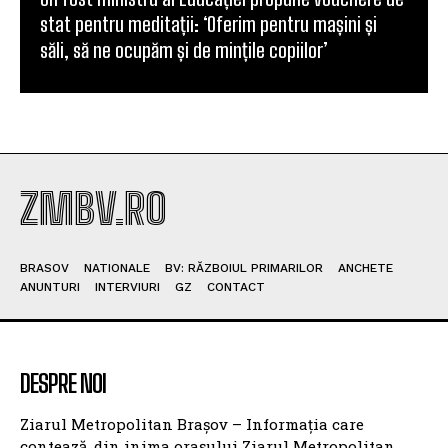
stat pentru meditații: ‘Oferim pentru mașini și
săli, să ne ocupăm și de mințile copiilor’
ZMBV.RO
BRASOV
NATIONALE
BV: RĂZBOIUL PRIMARILOR
ANCHETE
ANUNTURI
INTERVIURI
GZ
CONTACT
DESPRE NOI
Ziarul Metropolitan Brașov – Informația care
contează, din inima orașului Ziarul Metropolitan