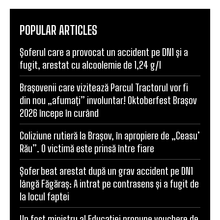
POPULAR ARTICLES
Șoferul care a provocat un accident pe DN1 și a
fugit, arestat cu alcoolemie de 1,24 g/l
Brașovenii care vizitează Parcul Tractorul vor fi
din nou „afumați” involuntar! Oktoberfest Brașov
2026 începe în curând
Coliziune rutieră la Brașov, în apropiere de „Ceasu’
Rău”. O victimă este prinsă între fiare
Șofer beat arestat după un grav accident pe DN1
lângă Făgăraș: A intrat pe contrasens și a fugit de
la locul faptei
Un fost ministru al Educației propune vouchere de