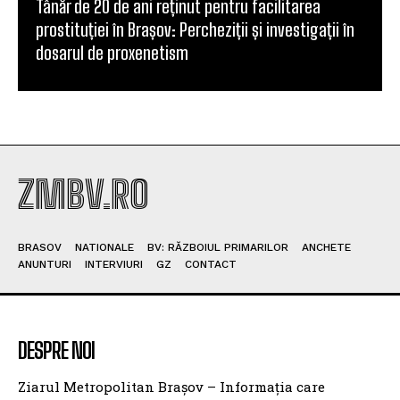
Tânăr de 20 de ani reținut pentru facilitarea
prostituției în Brașov: Percheziții și investigații în
dosarul de proxenetism
ZMBV.RO
BRASOV
NATIONALE
BV: RĂZBOIUL PRIMARILOR
ANCHETE
ANUNTURI
INTERVIURI
GZ
CONTACT
DESPRE NOI
Ziarul Metropolitan Brașov – Informația care