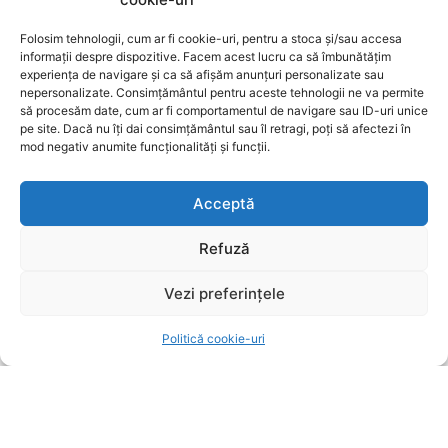
ARTICOLE
Folosim tehnologii, cum ar fi cookie-uri, pentru a stoca și/sau accesa
Furtunile puternice lovesc Brașovul: copaci
informații despre dispozitive. Facem acest lucru ca să îmbunătățim
prăbușiți și garaje inundate
experiența de navigare și ca să afișăm anunțuri personalizate sau
nepersonalizate. Consimțământul pentru aceste tehnologii ne va permite
UTILE BRASOV
8 august 2026
să procesăm date, cum ar fi comportamentul de navigare sau ID-uri unice
pe site. Dacă nu îți dai consimțământul sau îl retragi, poți să afectezi în
Fenomene meteo extreme afectează Brașovul:
mod negativ anumite funcționalități și funcții.
Copaci doborâți, drumuri blocate și garaje
inundate
Acceptă
SURSE LOCALE
8 august 2026
Debut problematic pentru noul tren electric
Refuză
PESA: sosire cu întârziere la Brașov
Vezi preferințele
UTILE BRASOV
7 august 2026
Politică cookie-uri
POPULARE
Furtunile puternice lovesc Brașovul: copaci
prăbușiți și garaje inundate