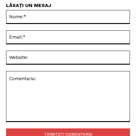
LĂSAȚI UN MESAJ
Nu
Ema
Web
Comentariu: