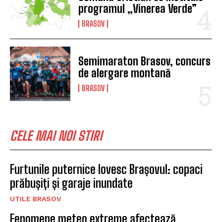
programul „Vinerea Verde”
BRASOV
Semimaraton Brasov, concurs
de alergare montană
BRASOV
CELE MAI NOI STIRI
Furtunile puternice lovesc Brașovul: copaci
prăbușiți și garaje inundate
UTILE BRASOV
Fenomene meteo extreme afectează