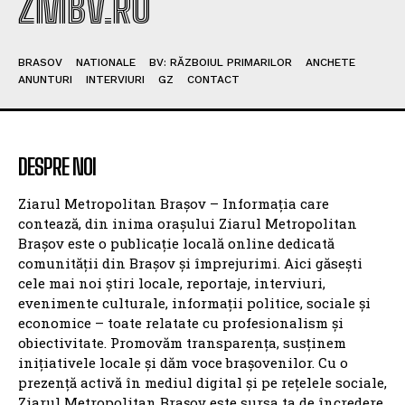
ZMBV.RO
BRASOV
NATIONALE
BV: RĂZBOIUL PRIMARILOR
ANCHETE
ANUNTURI
INTERVIURI
GZ
CONTACT
DESPRE NOI
Ziarul Metropolitan Brașov – Informația care
contează, din inima orașului Ziarul Metropolitan
Brașov este o publicație locală online dedicată
comunității din Brașov și împrejurimi. Aici găsești
cele mai noi știri locale, reportaje, interviuri,
evenimente culturale, informații politice, sociale și
economice – toate relatate cu profesionalism și
obiectivitate. Promovăm transparența, susținem
inițiativele locale și dăm voce brașovenilor. Cu o
prezență activă în mediul digital și pe rețelele sociale,
Ziarul Metropolitan Brașov este sursa ta de încredere