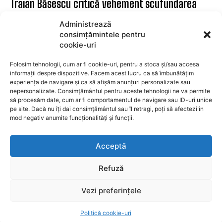
Traian Băsescu critică vehement scufundarea
barjelor pe Dunăre: O soluție improvizată și
Administrează
inadecvată! Vor trebui să le recupereze la un
consimțămintele pentru
moment dat
cookie-uri
POLITICA
8 august 2026
Folosim tehnologii, cum ar fi cookie-uri, pentru a stoca și/sau accesa
informații despre dispozitive. Facem acest lucru ca să îmbunătățim
experiența de navigare și ca să afișăm anunțuri personalizate sau
SUBSCRIBE
nepersonalizate. Consimțământul pentru aceste tehnologii ne va permite
să procesăm date, cum ar fi comportamentul de navigare sau ID-uri unice
pe site. Dacă nu îți dai consimțământul sau îl retragi, poți să afectezi în
mod negativ anumite funcționalități și funcții.
I WANT IN
Acceptă
I've read and accept the
Privacy Policy
.
Refuză
Vezi preferințele
Toate drepturile rezervate RADIO HIT FM GROUP creat de
gads.ro
Politică cookie-uri