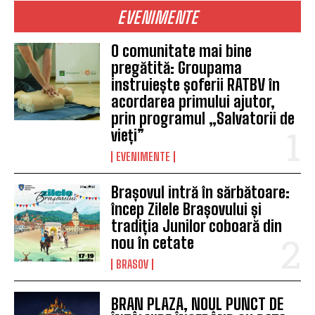
EVENIMENTE
O comunitate mai bine
pregătită: Groupama
instruiește șoferii RATBV în
acordarea primului ajutor,
prin programul „Salvatorii de
vieți”
EVENIMENTE
Brașovul intră în sărbătoare:
încep Zilele Brașovului și
tradiția Junilor coboară din
nou în cetate
BRASOV
BRAN PLAZA, NOUL PUNCT DE