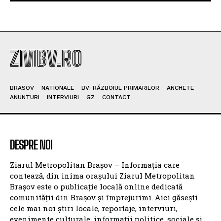
pot accesa examinarea cu Sudoscan
Controverse între Șeful Gărzii de Mediu și Ministra
Diana Buzoianu după Anunțul unui Control:
‘Judecăți de Valoare Doar la Finalul Verificării’
George Simion dezvăluie planul de suspendare a
lui Nicușor Dan: ‘Am adunat un număr semnificativ
de semnături’
ZMBV.RO
BRASOV
NATIONALE
BV: RĂZBOIUL PRIMARILOR
ANCHETE