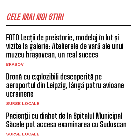
Începând de astăzi, în
Comuna Cristian se instituie
programul „Vinerea Verde”
BRASOV
Semimaraton Brasov, concurs
de alergare montană
BRASOV
CELE MAI NOI STIRI
FOTO Lecții de preistorie, modelaj în lut și
vizite la galerie: Atelierele de vară ale unui
muzeu brașovean, un real succes