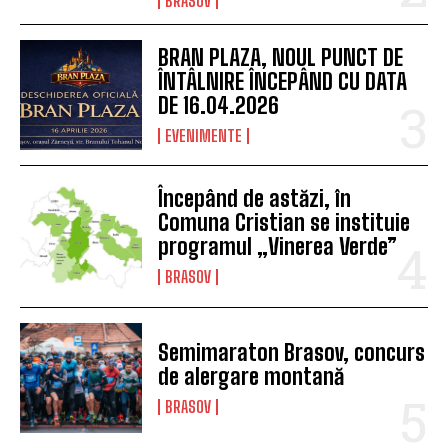
acordarea primului ajutor,
prin programul „Salvatorii de
vieți”
EVENIMENTE
Brașovul intră în sărbătoare:
încep Zilele Brașovului și
tradiția Junilor coboară din
nou în cetate
BRASOV
BRAN PLAZA, NOUL PUNCT DE
ÎNTÂLNIRE ÎNCEPÂND CU DATA
DE 16.04.2026
EVENIMENTE