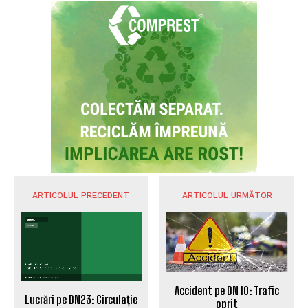
suspendare a lui Nicușor Dan: ‘Am adunat un
număr semnificativ de semnături’
POLITICA
Soluția propusă de Victor Ponta pentru criza
prețurilor la carburanți: Un simplu apel
telefonic
POLITICA