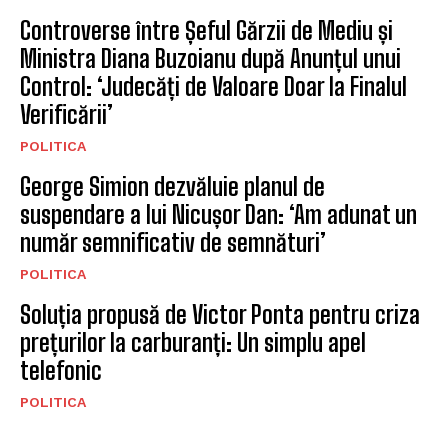
BRASOV
Dronă cu explozibili descoperită pe
aeroportul din Leipzig, lângă patru avioane
ucrainene
SURSE LOCALE
Pacienții cu diabet de la Spitalul Municipal
Săcele pot accesa examinarea cu Sudoscan
SURSE LOCALE
Controverse între Șeful Gărzii de Mediu și
Ministra Diana Buzoianu după Anunțul unui
Control: ‘Judecăți de Valoare Doar la Finalul
Verificării’
POLITICA
George Simion dezvăluie planul de