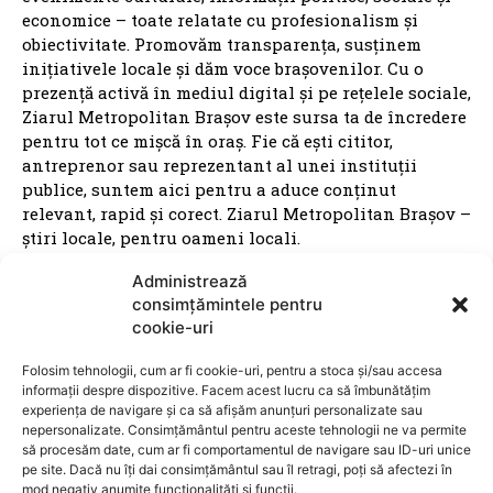
ANUNTURI
INTERVIURI
GZ
CONTACT
DESPRE NOI
Ziarul Metropolitan Brașov – Informația care
contează, din inima orașului Ziarul Metropolitan
Brașov este o publicație locală online dedicată
comunității din Brașov și împrejurimi. Aici găsești
cele mai noi știri locale, reportaje, interviuri,
evenimente culturale, informații politice, sociale și
Administrează
economice – toate relatate cu profesionalism și
consimțămintele pentru
obiectivitate. Promovăm transparența, susținem
cookie-uri
inițiativele locale și dăm voce brașovenilor. Cu o
prezență activă în mediul digital și pe rețelele sociale,
Folosim tehnologii, cum ar fi cookie-uri, pentru a stoca și/sau accesa
informații despre dispozitive. Facem acest lucru ca să îmbunătățim
Ziarul Metropolitan Brașov este sursa ta de încredere
experiența de navigare și ca să afișăm anunțuri personalizate sau
pentru tot ce mișcă în oraș. Fie că ești cititor,
nepersonalizate. Consimțământul pentru aceste tehnologii ne va permite
antreprenor sau reprezentant al unei instituții
să procesăm date, cum ar fi comportamentul de navigare sau ID-uri unice
publice, suntem aici pentru a aduce conținut
pe site. Dacă nu îți dai consimțământul sau îl retragi, poți să afectezi în
relevant, rapid și corect. Ziarul Metropolitan Brașov –
mod negativ anumite funcționalități și funcții.