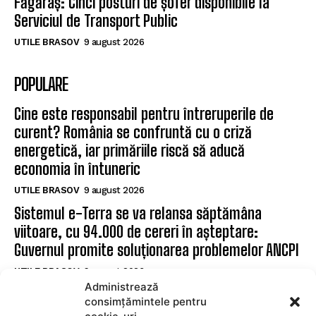
Făgăraș: Cinci posturi de șofer disponibile la
Serviciul de Transport Public
UTILE BRASOV
9 august 2026
POPULARE
Cine este responsabil pentru întreruperile de
curent? România se confruntă cu o criză
energetică, iar primăriile riscă să aducă
economia în întuneric
UTILE BRASOV
9 august 2026
Sistemul e-Terra se va relansa săptămâna
viitoare, cu 94.000 de cereri în așteptare:
Guvernul promite soluționarea problemelor ANCPI
UTILE BRASOV
9 august 2026
Administrează
Făgăraș: Cinci posturi de șofer disponibile la
consimțămintele pentru
Serviciul de Transport Public