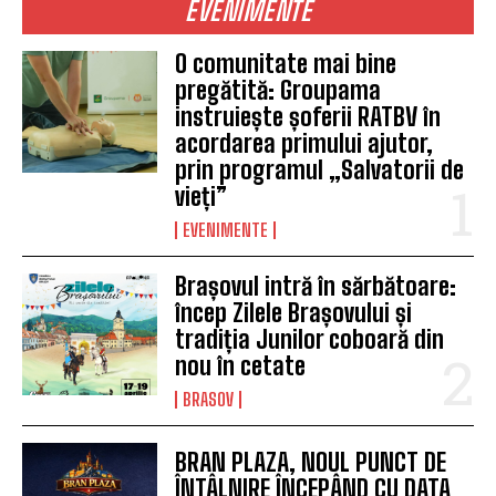
EVENIMENTE
O comunitate mai bine
pregătită: Groupama
instruiește șoferii RATBV în
acordarea primului ajutor,
prin programul „Salvatorii de
vieți”
EVENIMENTE
Brașovul intră în sărbătoare:
încep Zilele Brașovului și
tradiția Junilor coboară din
nou în cetate
BRASOV
BRAN PLAZA, NOUL PUNCT DE
ÎNTÂLNIRE ÎNCEPÂND CU DATA