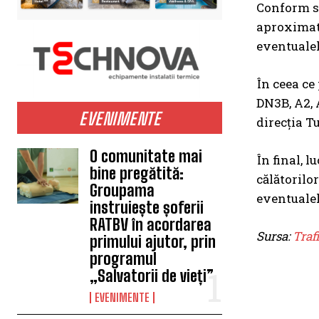
Conform su
aproximativ
eventualel
În ceea ce
DN3B, A2, 
EVENIMENTE
direcția Tu
O comunitate mai
În final, 
bine pregătită:
călătorilor
Groupama
eventualel
instruiește șoferii
RATBV în acordarea
Sursa:
Traf
primului ajutor, prin
programul
„Salvatorii de vieți”
EVENIMENTE