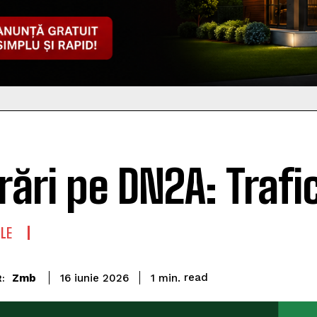
rări pe DN2A: Trafi
LE
read
Zmb
1
min.
16 iunie 2026
: