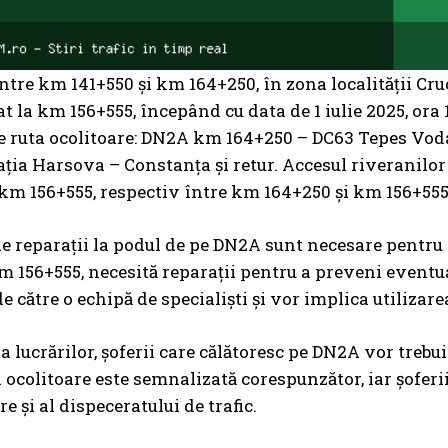
ntre km 141+550 și km 164+250, în zona localității Cruce
t la km 156+555, începând cu data de 1 iulie 2025, ora 1
pe ruta ocolitoare: DN2A km 164+250 – DC63 Tepes Vo
ația Harsova – Constanța și retur. Accesul riveranilo
 km 156+555, respectiv între km 164+250 și km 156+555
de reparații la podul de pe DN2A sunt necesare pentru a
km 156+555, necesită reparații pentru a preveni eventua
de către o echipă de specialiști și vor implica utilizar
a lucrărilor, șoferii care călătoresc pe DN2A vor trebu
a ocolitoare este semnalizată corespunzător, iar șoferi
e și al dispeceratului de trafic.