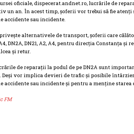
rsei oficiale, dispecerat.andnet.ro, lucrările de repa
 un an. În acest timp, șoferii vor trebui să fie atenți 
e accidente sau incidente.
 privește alternativele de transport, șoferii care călăt
A4, DN2A, DN21, A2, A4, pentru direcția Constanța și r
lcea și retur.
lucrările de reparații la podul de pe DN2A sunt importa
. Deși vor implica devieri de trafic și posibile întârzi
e accidente sau incidente și pentru a menține starea 
ic FM