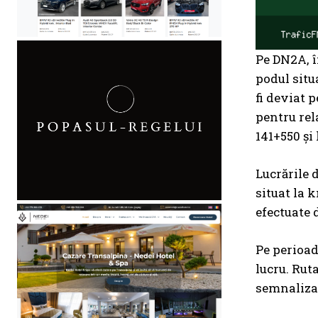
Pe DN2A, î
podul situa
fi deviat 
pentru rel
141+550 și
Lucrările 
situat la 
efectuate 
Pe perioad
lucru. Rut
semnalizar