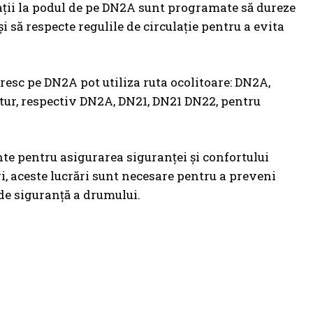
rații la podul de pe DN2A sunt programate să dureze
și să respecte regulile de circulație pentru a evita
oresc pe DN2A pot utiliza ruta ocolitoare: DN2A,
etur, respectiv DN2A, DN21, DN21 DN22, pentru
nte pentru asigurarea siguranței și confortului
eri, aceste lucrări sunt necesare pentru a preveni
de siguranță a drumului.