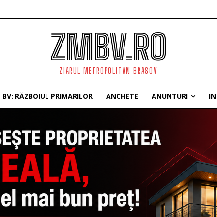
ZMBV.RO
ZIARUL METROPOLITAN BRASOV
BV: RĂZBOIUL PRIMARILOR
ANCHETE
ANUNTURI
IN