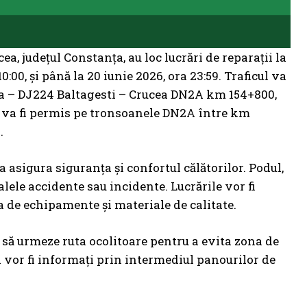
a, județul Constanța, au loc lucrări de reparații la
0:00, și până la 20 iunie 2026, ora 23:59. Traficul va
da – DJ224 Baltagesti – Crucea DN2A km 154+800,
r va fi permis pe tronsoanele DN2A între km
.
 asigura siguranța și confortul călătorilor. Podul,
lele accidente sau incidente. Lucrările vor fi
ea de echipamente și materiale de calitate.
i să urmeze ruta ocolitoare pentru a evita zona de
i vor fi informați prin intermediul panourilor de