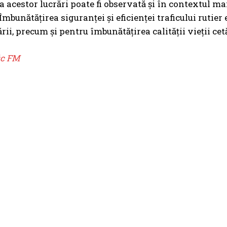
 acestor lucrări poate fi observată și în contextul mai 
mbunătățirea siguranței și eficienței traficului rutie
ării, precum și pentru îmbunătățirea calității vieții cet
ic FM