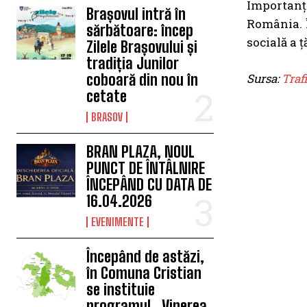
Importanța
Brașovul intră în
România. Î
sărbătoare: încep
socială a ț
Zilele Brașovului și
tradiția Junilor
Sursa:
Traf
coboară din nou în
cetate
BRASOV
BRAN PLAZA, NOUL
PUNCT DE ÎNTÂLNIRE
ÎNCEPÂND CU DATA DE
16.04.2026
EVENIMENTE
Începând de astăzi,
în Comuna Cristian
se instituie
programul „Vinerea