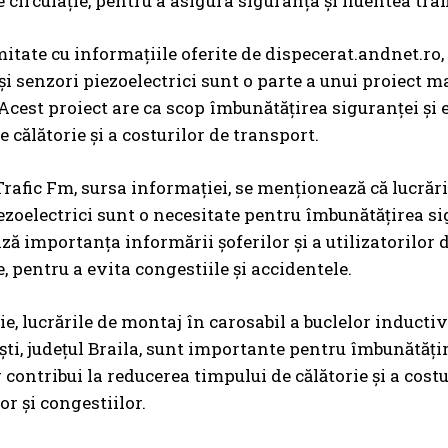
e circulație, pentru a asigura siguranța și fluentea traf
itate cu informațiile oferite de dispecerat.andnet.ro, 
și senzori piezoelectrici sunt o parte a unui proiect m
cest proiect are ca scop îmbunătățirea siguranței și ef
 călătorie și a costurilor de transport.
 Trafic Fm, sursa informației, se menționează că lucrări
ezoelectrici sunt o necesitate pentru îmbunătățirea sigu
ază importanța informării șoferilor și a utilizatorilor 
, pentru a evita congestiile și accidentele.
ie, lucrările de montaj în carosabil a buclelor inductiv
ti, județul Braila, sunt importante pentru îmbunătățirea
r contribui la reducerea timpului de călătorie și a cost
or și congestiilor.