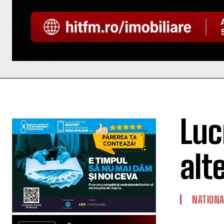
Luc
alt
NATIONA