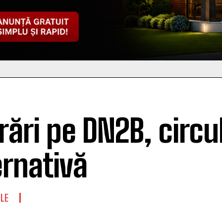
rări pe DN2B, circu
ernativă
LE