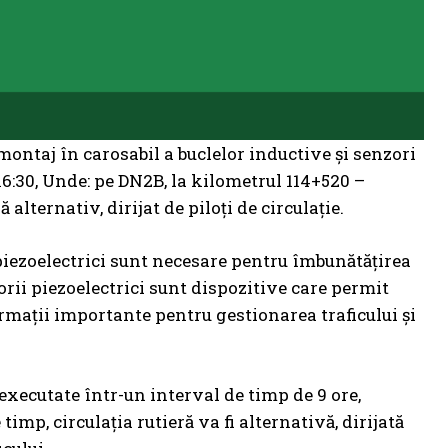
ontaj în carosabil a buclelor inductive și senzori
i 16:30, Unde: pe DN2B, la kilometrul 114+520 –
 alternativ, dirijat de piloți de circulație.
 piezoelectrici sunt necesare pentru îmbunătățirea
nzorii piezoelectrici sunt dispozitive care permit
formații importante pentru gestionarea traficului și
xecutate într-un interval de timp de 9 ore,
timp, circulația rutieră va fi alternativă, dirijată