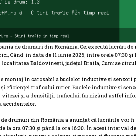
ania de drumuri din România, Ce: execută lucrări de m
ici, Când: în data de 11 iunie 2026, între orele 07:30 ș
 localitatea Baldovinești, județul Braila, Cum: se circulă
de montaj în carosabil a buclelor inductive și senzori
și eficienței traficului rutier. Buclele inductive și se
vitezei și a densității traficului, furnizând astfel in
 accidentelor.
e drumuri din România a anunțat că lucrările vor fi e
 la ora 07:30 și până la ora 16:30. În acest interval de 