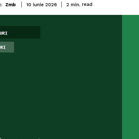
read
Zmb
2
min.
10 iunie 2026
: