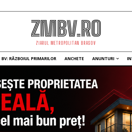
ZMBV.RO
ZIARUL METROPOLITAN BRASOV
BV: RĂZBOIUL PRIMARILOR
ANCHETE
ANUNTURI
IN