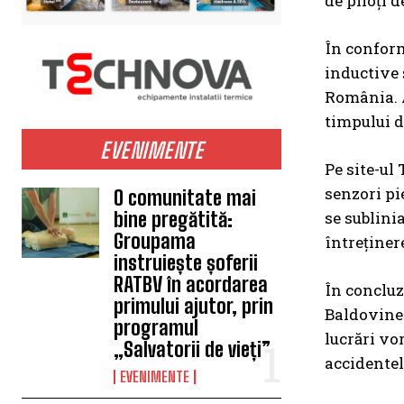
de piloți d
În conform
inductive 
România. A
timpului de
EVENIMENTE
Pe site-ul
senzori pi
O comunitate mai
se sublini
bine pregătită:
Groupama
întreținere
instruiește șoferii
RATBV în acordarea
În concluz
primului ajutor, prin
Baldovineș
programul
lucrări vo
„Salvatorii de vieți”
accidentel
EVENIMENTE