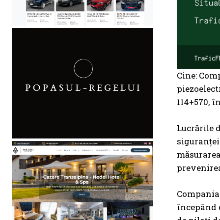
Cine: Comp
piezoelectr
114+570, în
Lucrările 
siguranței 
măsurarea 
prevenirea
Compania d
începând de