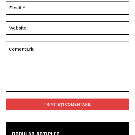
Ema
Web
Comentariu: