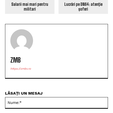
Lucrări pe DN64: atenție
Salarii mai mari pentru
șoferi
militari
ZMB
https://zmbv.ro
LĂSAȚI UN MESAJ
Nu