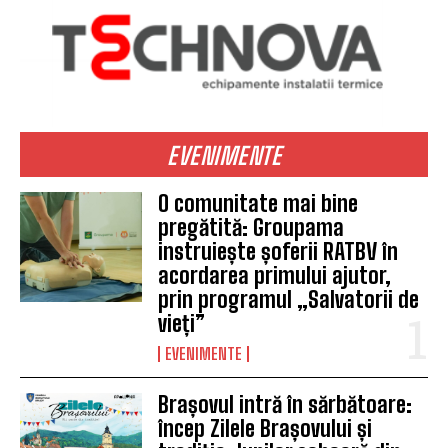
EVENIMENTE
O comunitate mai bine
pregătită: Groupama
instruiește șoferii RATBV în
acordarea primului ajutor,
prin programul „Salvatorii de
vieți”
EVENIMENTE
Brașovul intră în sărbătoare:
încep Zilele Brașovului și