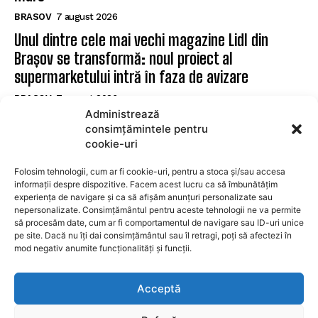
BRASOV
7 august 2026
Unul dintre cele mai vechi magazine Lidl din
Brașov se transformă: noul proiect al
supermarketului intră în faza de avizare
BRASOV
7 august 2026
Administrează
Obligațiile proprietarilor de apartamente: Ce
consimțămintele pentru
prevede legea asociațiilor de proprietari
cookie-uri
BRASOV
7 august 2026
Folosim tehnologii, cum ar fi cookie-uri, pentru a stoca și/sau accesa
informații despre dispozitive. Facem acest lucru ca să îmbunătățim
experiența de navigare și ca să afișăm anunțuri personalizate sau
SUBSCRIBE
nepersonalizate. Consimțământul pentru aceste tehnologii ne va permite
să procesăm date, cum ar fi comportamentul de navigare sau ID-uri unice
pe site. Dacă nu îți dai consimțământul sau îl retragi, poți să afectezi în
mod negativ anumite funcționalități și funcții.
I WANT IN
Acceptă