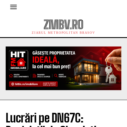
ZMBV.RO
ZIARUL METROPOLITAN BRASOV
Lucrări pe DN67C: