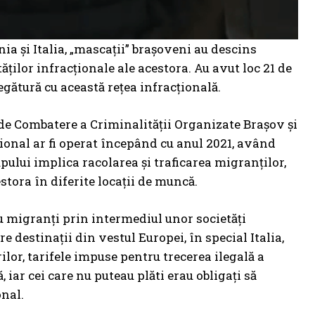
a și Italia, „mascații” brașoveni au descins
ților infracționale ale acestora. Au avut loc 21 de
 legătură cu această rețea infracțională.
 de Combatere a Criminalității Organizate Brașov și
cțional ar fi operat începând cu anul 2021, având
upului implica racolarea și traficarea migranților,
stora în diferite locații de muncă.
ru migranți prin intermediul unor societăți
tre destinații din vestul Europei, în special Italia,
lor, tarifele impuse pentru trecerea ilegală a
 iar cei care nu puteau plăti erau obligați să
onal.