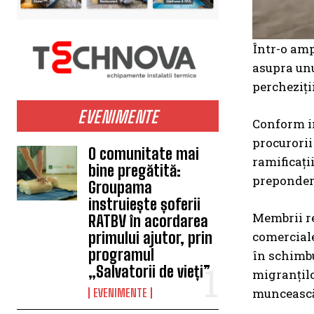
Într-o amp
asupra unu
percheziții
EVENIMENTE
Conform in
procurorii 
O comunitate mai
ramificați
bine pregătită:
prepondere
Groupama
instruiește șoferii
Membrii re
RATBV în acordarea
primului ajutor, prin
comerciale 
programul
în schimbu
„Salvatorii de vieți”
migranților
muncească 
EVENIMENTE