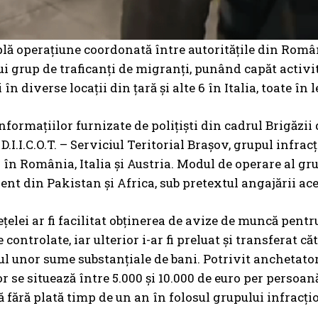
lă operațiune coordonată între autoritățile din Români
i grup de traficanți de migranți, punând capăt activită
 în diverse locații din țară și alte 6 în Italia, toate în
formațiilor furnizate de polițiști din cadrul Brigăzii
D.I.I.C.O.T. – Serviciul Teritorial Brașov, grupul infra
i în România, Italia și Austria. Modul de operare al gr
nt din Pakistan și Africa, sub pretextul angajării ace
țelei ar fi facilitat obținerea de avize de muncă pent
controlate, iar ulterior i-ar fi preluat și transferat că
l unor sume substanțiale de bani. Potrivit anchetatori
 se situează între 5.000 și 10.000 de euro per persoană,
fără plată timp de un an în folosul grupului infracți