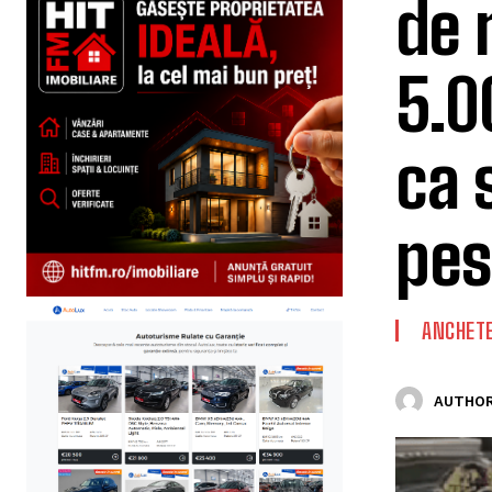
de 
5.0
ca 
pes
ANCHET
AUTHOR