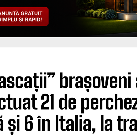
scații” brașoveni
ctuat 21 de perchezi
 și 6 în Italia, la tr