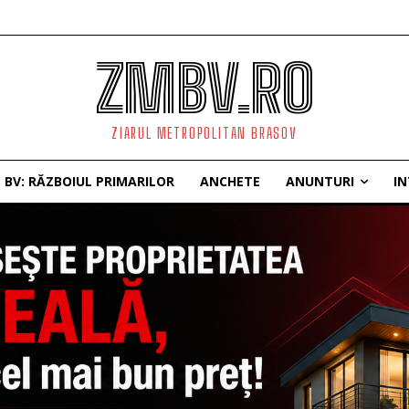
ZMBV.RO
ZIARUL METROPOLITAN BRASOV
BV: RĂZBOIUL PRIMARILOR
ANCHETE
ANUNTURI
IN