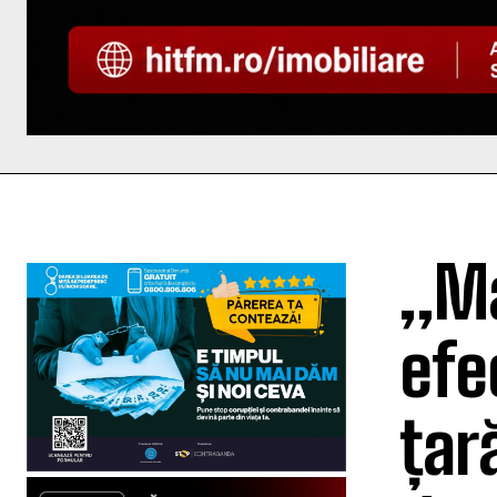
„Ma
efe
țară