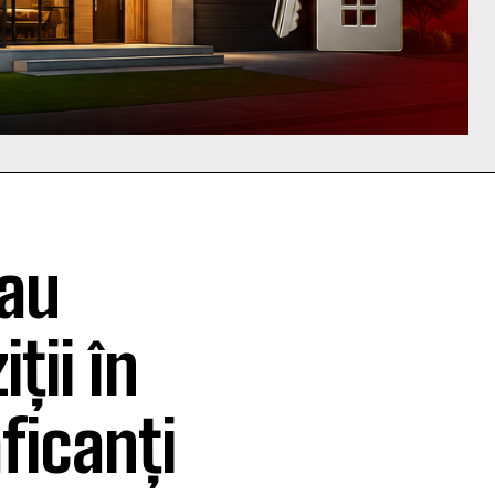
 au
ții în
aficanți