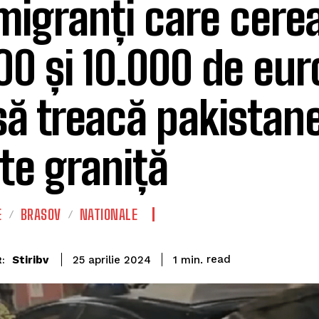
migranți care cerea
00 și 10.000 de eu
să treacă pakistane
te graniță
E
BRASOV
NATIONALE
read
Stiribv
1
min.
25 aprilie 2024
: