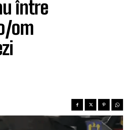
u între
ro/om
zi