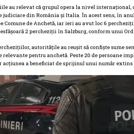
iile au relevat că grupul opera la nivel internațional, 
le judiciare din România și Italia. În acest sens, în an
e Comune de Anchetă, iar ieri au avut loc 6 percheziții 
desfășoară 2 percheziții în Salzburg, conform unui Or
rchezițiilor, autoritățile au reușit să confiște sume s
relevante pentru anchetă. Peste 20 de persoane impli
ar acțiunea a beneficiat de sprijinul unui număr extins