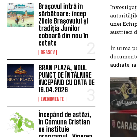
Brașovul intră în
Investigaț
sărbătoare: încep
autorități
Zilele Brașovului și
unei Echip
tradiția Junilor
austrieci 
coboară din nou în
cetate
În urma pe
BRASOV
documente 
audiate, i
BRAN PLAZA, NOUL
PUNCT DE ÎNTÂLNIRE
ÎNCEPÂND CU DATA DE
16.04.2026
EVENIMENTE
Începând de astăzi,
în Comuna Cristian
se instituie
programul „Vinerea