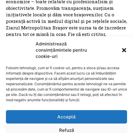
economice – toate relatate cu profesionalism și
obiectivitate. Promovăm transparența, susținem
inițiativele locale și dăm voce brașovenilor. Cu o
prezență activă în mediul digital și pe rețelele sociale,
Ziarul Metropolitan Brașov este sursa ta de încredere
pentru tot ce mișcă în oraș. Fie că ești cititor,
antreprenor sau reprezentant al unei instituții
Administrează
publice, suntem aici pentru a aduce conținut
consimțămintele pentru
relevant, rapid și corect. Ziarul Metropolitan Brașov –
cookie-uri
știri locale, pentru oameni locali.
Folosim tehnologii, cum ar fi cookie-uri, pentru a stoca și/sau accesa
informații despre dispozitive. Facem acest lucru ca să îmbunătățim
experiența de navigare și ca să afișăm anunțuri personalizate sau
nepersonalizate. Consimțământul pentru aceste tehnologii ne va permite
să procesăm date, cum ar fi comportamentul de navigare sau ID-uri unice
pe site. Dacă nu îți dai consimțământul sau îl retragi, poți să afectezi în
ARTICOLE
mod negativ anumite funcționalități și funcții.
Crin Antonescu critică dur pe Ilie Bolojan: Îl
Acceptă
consider un demagog simplist. Nu mi-am
imaginat că va transforma PNL în Dinamo
Refuză