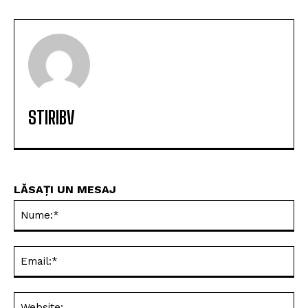
STIRIBV
LĂSAȚI UN MESAJ
Nu
Ema
Web