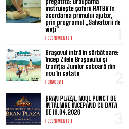
pregătită: Groupama
instruiește șoferii RATBV în
acordarea primului ajutor,
prin programul „Salvatorii de
vieți”
EVENIMENTE
Brașovul intră în sărbătoare:
încep Zilele Brașovului și
tradiția Junilor coboară din
nou în cetate
BRASOV
BRAN PLAZA, NOUL PUNCT DE
ÎNTÂLNIRE ÎNCEPÂND CU DATA
DE 16.04.2026
EVENIMENTE