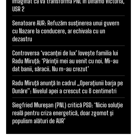
imaginat că va transforma PNL în Dinamo Victoria,
USR 2
Senatoare AUR: Refuzăm susținerea unui guvern
cu Nazare la conducere, ar echivala cu un
dezastru
Controversa ‘vacanței de lux’ lovește familia lui
Radu Miruță: ‘Părinții mei au venit cu noi. Mi-au
dat banii, săracii. Nu m-au crezut’
Radu Miruță anunță în cadrul „Operațiunii barja pe
Dunăre”: Nivelul apei a crescut cu 8 centimetri
Siegfried Mureșan (PNL) critică PSD: ‘Nicio soluție
reală pentru criza energetică, doar zgomot și
populism alături de AUR’