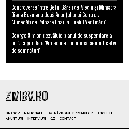
Controverse între Șeful Gărzii de Mediu și Ministra
Diana Buzoianu după Anunțul unui Control:
‘Judecăți de Valoare Doar la Finalul Verificării’
George Simion dezvăluie planul de suspendare a
lui Nicușor Dan: ‘Am adunat un număr semnificativ
de semnături’
ZMBV.RO
BRASOV
NATIONALE
BV: RĂZBOIUL PRIMARILOR
ANCHETE
ANUNTURI
INTERVIURI
GZ
CONTACT