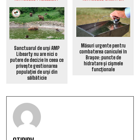
Măsuri urgente pentru
Sanctuarul de urși AMP
combaterea caniculei în
Libearty nu are nici o
Brașov: puncte de
putere de decizie în ceea ce
hidratare și cișmele
privește gestionarea
funcționale
populației de urși din
sălbăticie