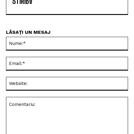
STIRIBV
LĂSAȚI UN MESAJ
Nu
Ema
Web