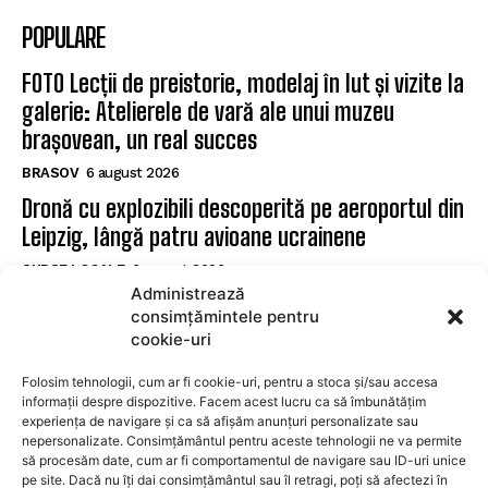
POPULARE
FOTO Lecții de preistorie, modelaj în lut și vizite la
galerie: Atelierele de vară ale unui muzeu
brașovean, un real succes
BRASOV
6 august 2026
Dronă cu explozibili descoperită pe aeroportul din
Leipzig, lângă patru avioane ucrainene
SURSE LOCALE
6 august 2026
Administrează
Pacienții cu diabet de la Spitalul Municipal Săcele
consimțămintele pentru
pot accesa examinarea cu Sudoscan
cookie-uri
SURSE LOCALE
6 august 2026
Folosim tehnologii, cum ar fi cookie-uri, pentru a stoca și/sau accesa
informații despre dispozitive. Facem acest lucru ca să îmbunătățim
experiența de navigare și ca să afișăm anunțuri personalizate sau
SUBSCRIBE
nepersonalizate. Consimțământul pentru aceste tehnologii ne va permite
să procesăm date, cum ar fi comportamentul de navigare sau ID-uri unice
pe site. Dacă nu îți dai consimțământul sau îl retragi, poți să afectezi în