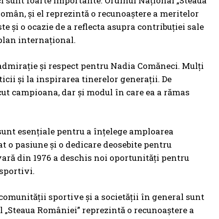
i sunt foarte importante. Ordinul Naţional „Steaua
român, și el reprezintă o recunoaștere a meritelor
te și o ocazie de a reflecta asupra contribuției sale
plan internațional.
e admirație și respect pentru Nadia Comăneci. Mulți
cii și la inspirarea tinerelor generații. De
ecut campioana, dar și modul în care ea a rămas
sunt esențiale pentru a înțelege amploarea
rat o pasiune și o dedicare deosebite pentru
vară din 1976 a deschis noi oportunități pentru
sportivi.
comunității sportive și a societății în general sunt
 „Steaua României” reprezintă o recunoaștere a