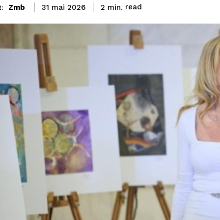
read
Zmb
2
min.
31 mai 2026
: