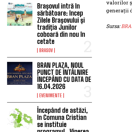
valorilor 
Brașovul intră în
generații 
sărbătoare: încep
Zilele Brașovului și
Sursa:
BRA
tradiția Junilor
coboară din nou în
cetate
BRASOV
BRAN PLAZA, NOUL
PUNCT DE ÎNTÂLNIRE
ÎNCEPÂND CU DATA DE
16.04.2026
EVENIMENTE
Începând de astăzi,
în Comuna Cristian
se instituie
programul „Vinerea