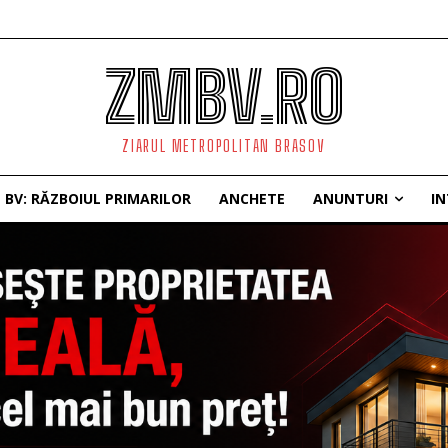
ZMBV.RO
ZIARUL METROPOLITAN BRASOV
BV: RĂZBOIUL PRIMARILOR
ANCHETE
ANUNTURI
IN