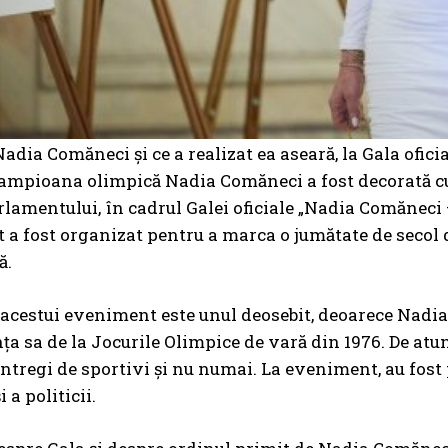
Nadia Comăneci și ce a realizat ea aseară, la Gala ofic
mpioana olimpică Nadia Comăneci a fost decorată cu 
rlamentului, în cadrul Galei oficiale „Nadia Comăneci –
a fost organizat pentru a marca o jumătate de secol de
ă.
acestui eveniment este unul deosebit, deoarece Nadi
a sa de la Jocurile Olimpice de vară din 1976. De atun
întregi de sportivi și nu numai. La eveniment, au fo
i a politicii.