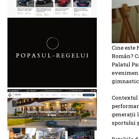
Cine este 
Român? Ca
Palatul Pa
eveniment 
gimnastic
Contextul 
performanț
generații 
sportului ș