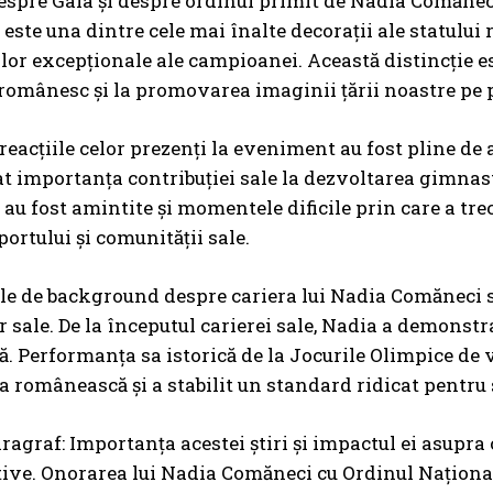
despre Gala și despre ordinul primit de Nadia Comănec
este una dintre cele mai înalte decorații ale statului 
rilor excepționale ale campioanei. Această distincție es
 românesc și la promovarea imaginii țării noastre pe 
i reacțiile celor prezenți la eveniment au fost pline d
at importanța contribuției sale la dezvoltarea gimnasti
au fost amintite și momentele dificile prin care a tr
portului și comunității sale.
le de background despre cariera lui Nadia Comăneci 
or sale. De la începutul carierei sale, Nadia a demonst
. Performanța sa istorică de la Jocurile Olimpice de 
 românească și a stabilit un standard ridicat pentru 
ragraf: Importanța acestei știri și impactul ei asupra 
ive. Onorarea lui Nadia Comăneci cu Ordinul Naţional