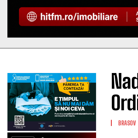
Nad
Ord
BRASOV