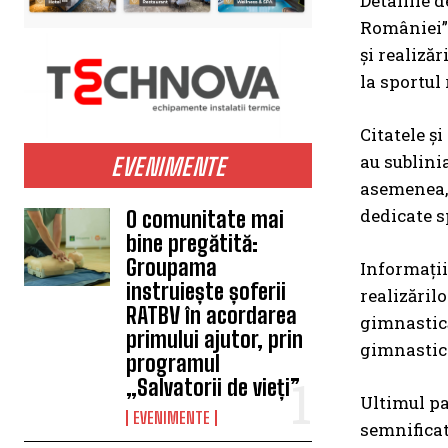
Detaliile 
României” 
și realiză
la sportul
Citatele ș
au sublini
EVENIMENTE
asemenea, 
dedicate s
O comunitate mai
bine pregătită:
Groupama
Informații
instruiește șoferii
realizăril
RATBV în acordarea
gimnastică
primului ajutor, prin
gimnastica
programul
„Salvatorii de vieți”
Ultimul pa
EVENIMENTE
semnificat