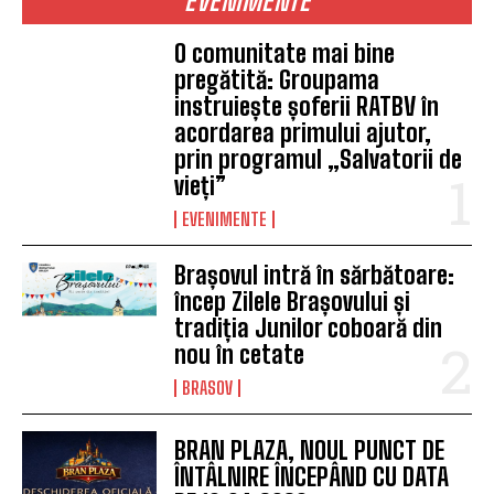
EVENIMENTE
O comunitate mai bine
pregătită: Groupama
instruiește șoferii RATBV în
acordarea primului ajutor,
prin programul „Salvatorii de
vieți”
EVENIMENTE
Brașovul intră în sărbătoare:
încep Zilele Brașovului și
tradiția Junilor coboară din
nou în cetate
BRASOV
BRAN PLAZA, NOUL PUNCT DE
ÎNTÂLNIRE ÎNCEPÂND CU DATA