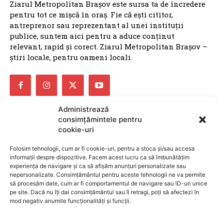
Ziarul Metropolitan Brașov este sursa ta de încredere
pentru tot ce mișcă în oraș. Fie că ești cititor,
antreprenor sau reprezentant al unei instituții
publice, suntem aici pentru a aduce conținut
relevant, rapid și corect. Ziarul Metropolitan Brașov –
știri locale, pentru oameni locali.
Administrează
consimțămintele pentru
ARTICOLE
cookie-uri
FOTO Lecții de preistorie, modelaj în lut și vizite la
Folosim tehnologii, cum ar fi cookie-uri, pentru a stoca și/sau accesa
galerie: Atelierele de vară ale unui muzeu
informații despre dispozitive. Facem acest lucru ca să îmbunătățim
experiența de navigare și ca să afișăm anunțuri personalizate sau
brașovean, un real succes
nepersonalizate. Consimțământul pentru aceste tehnologii ne va permite
să procesăm date, cum ar fi comportamentul de navigare sau ID-uri unice
BRASOV
6 august 2026
pe site. Dacă nu îți dai consimțământul sau îl retragi, poți să afectezi în
Dronă cu explozibili descoperită pe aeroportul din
mod negativ anumite funcționalități și funcții.
Leipzig, lângă patru avioane ucrainene