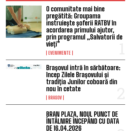
O comunitate mai bine
pregătită: Groupama
instruiește șoferii RATBV în
acordarea primului ajutor,
prin programul „Salvatorii de
vieți”
EVENIMENTE
Brașovul intră în sărbătoare:
încep Zilele Brașovului și
tradiția Junilor coboară din
nou în cetate
BRASOV
BRAN PLAZA, NOUL PUNCT DE
ÎNTÂLNIRE ÎNCEPÂND CU DATA
DE 16.04.2026