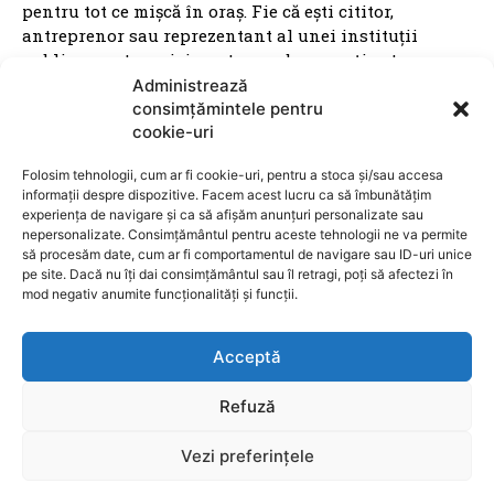
pentru tot ce mișcă în oraș. Fie că ești cititor,
antreprenor sau reprezentant al unei instituții
publice, suntem aici pentru a aduce conținut
relevant, rapid și corect. Ziarul Metropolitan Brașov –
Administrează
știri locale, pentru oameni locali.
consimțămintele pentru
cookie-uri
Folosim tehnologii, cum ar fi cookie-uri, pentru a stoca și/sau accesa
informații despre dispozitive. Facem acest lucru ca să îmbunătățim
experiența de navigare și ca să afișăm anunțuri personalizate sau
nepersonalizate. Consimțământul pentru aceste tehnologii ne va permite
ARTICOLE
să procesăm date, cum ar fi comportamentul de navigare sau ID-uri unice
pe site. Dacă nu îți dai consimțământul sau îl retragi, poți să afectezi în
mod negativ anumite funcționalități și funcții.
Apartament modern cu 2 camere și dressing de
vânzare în Brașov
Acceptă
IMOBILIARE BRAOSV
7 august 2026
VIDEO. Șeful CJ Prahova: „Finalizarea Centurii
Refuză
Comarnic este posibilă până la sfârșitul lunii
Vezi preferințele
august”
UTILE BRASOV
7 august 2026