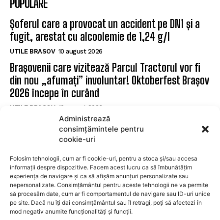
POPULARE
Șoferul care a provocat un accident pe DN1 și a
fugit, arestat cu alcoolemie de 1,24 g/l
UTILE BRASOV
10 august 2026
Brașovenii care vizitează Parcul Tractorul vor fi
din nou „afumați” involuntar! Oktoberfest Brașov
2026 începe în curând
UTILE BRASOV
10 august 2026
Administrează
Coliziune rutieră la Brașov, în apropiere de
consimțămintele pentru
„Ceasu’ Rău”. O victimă este prinsă între fiare
cookie-uri
UTILE BRASOV
10 august 2026
Folosim tehnologii, cum ar fi cookie-uri, pentru a stoca și/sau accesa
informații despre dispozitive. Facem acest lucru ca să îmbunătățim
experiența de navigare și ca să afișăm anunțuri personalizate sau
SUBSCRIBE
nepersonalizate. Consimțământul pentru aceste tehnologii ne va permite
să procesăm date, cum ar fi comportamentul de navigare sau ID-uri unice
pe site. Dacă nu îți dai consimțământul sau îl retragi, poți să afectezi în
mod negativ anumite funcționalități și funcții.