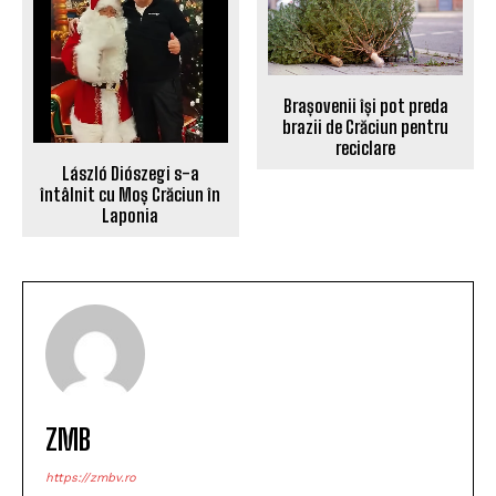
Brașovenii își pot preda
brazii de Crăciun pentru
reciclare
László Diószegi s-a
întâlnit cu Moș Crăciun în
Laponia
ZMB
https://zmbv.ro