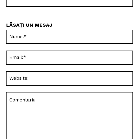
LĂSAȚI UN MESAJ
Nu
Ema
Web