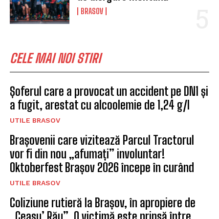
BRASOV
CELE MAI NOI STIRI
Șoferul care a provocat un accident pe DN1 și
a fugit, arestat cu alcoolemie de 1,24 g/l
UTILE BRASOV
Brașovenii care vizitează Parcul Tractorul
vor fi din nou „afumați” involuntar!
Oktoberfest Brașov 2026 începe în curând
UTILE BRASOV
Coliziune rutieră la Brașov, în apropiere de
„Ceasu’ Rău”. O victimă este prinsă între