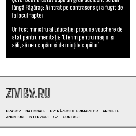
lângă Făgăraș: A intrat pe contrasens și a fugit de
la locul faptei
Un fost ministru al Educației propune vouchere de
stat pentru meditații: ‘Oferim pentru mașini și
săli, să ne ocupăm și de mințile copiilor’
ZMBV.RO
BRASOV
NATIONALE
BV: RĂZBOIUL PRIMARILOR
ANCHETE
ANUNTURI
INTERVIURI
GZ
CONTACT