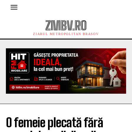
ZMBV.RO
ZIARUL METROPOLITAN BRASOV
O femeie plecată fără