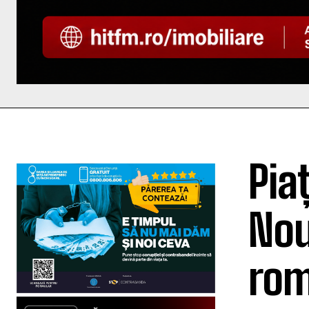
Pia
Nou
rom