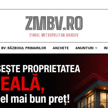
ZMBV.RO
ZIARUL METROPOLITAN BRASOV
BV: RĂZBOIUL PRIMARILOR
ANCHETE
ANUNTURI
IN