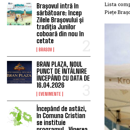
Lista comp
Brașovul intră în
Piețe Braș
sărbătoare: încep
Zilele Brașovului și
tradiția Junilor
coboară din nou în
cetate
BRASOV
BRAN PLAZA, NOUL
PUNCT DE ÎNTÂLNIRE
ÎNCEPÂND CU DATA DE
16.04.2026
EVENIMENTE
Începând de astăzi,
în Comuna Cristian
se instituie
programul „Vinerea