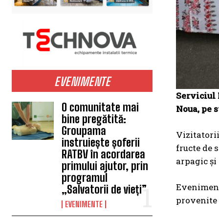
EVENIMENTE
Serviciul 
O comunitate mai
Noua, pe s
bine pregătită:
Groupama
Vizitatori
instruiește șoferii
fructe de 
RATBV în acordarea
arpagic și 
primului ajutor, prin
programul
Evenimentu
„Salvatorii de vieți”
provenite 
EVENIMENTE