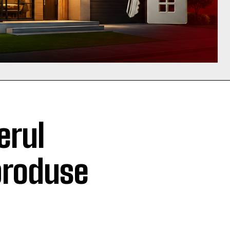
erul
produse