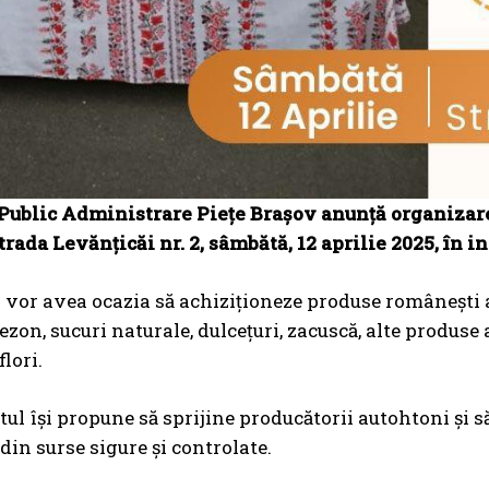
Public Administrare Piețe Brașov anunță organizarea 
trada Levănțicăi nr. 2, sâmbătă, 12 aprilie 2025, în in
i vor avea ocazia să achiziționeze produse românești au
sezon, sucuri naturale, dulcețuri, zacuscă, alte produs
flori.
l își propune să sprijine producătorii autohtoni și să
din surse sigure și controlate.