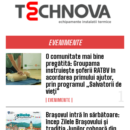
EVENIMENTE
O comunitate mai bine
pregătită: Groupama
instruiește șoferii RATBV în
acordarea primului ajutor,
prin programul „Salvatorii de
vieți”
EVENIMENTE
Brașovul intră în sărbătoare:
încep Zilele Brașovului și
tradiția Junilor coboară din