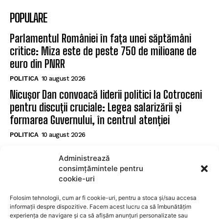
POPULARE
Parlamentul României în fața unei săptămâni
critice: Miza este de peste 750 de milioane de
euro din PNRR
POLITICA
10 august 2026
Nicușor Dan convoacă liderii politici la Cotroceni
pentru discuții cruciale: Legea salarizării și
formarea Guvernului, în centrul atenției
POLITICA
10 august 2026
Ministrul avertizează asupra riscului de a pierde
Administrează
fonduri europene înaintea întâlnirii de la
consimțămintele pentru
Cotroceni
cookie-uri
POLITICA
10 august 2026
Folosim tehnologii, cum ar fi cookie-uri, pentru a stoca și/sau accesa
informații despre dispozitive. Facem acest lucru ca să îmbunătățim
experiența de navigare și ca să afișăm anunțuri personalizate sau