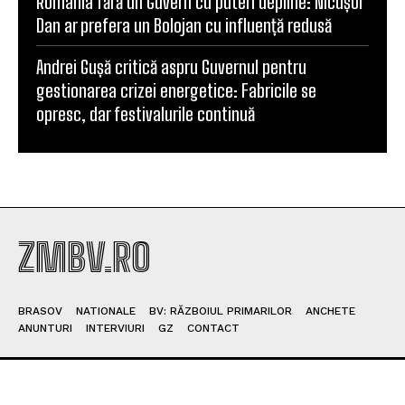
România fără un Guvern cu puteri depline: Nicușor
Dan ar prefera un Bolojan cu influență redusă
Andrei Gușă critică aspru Guvernul pentru
gestionarea crizei energetice: Fabricile se
opresc, dar festivalurile continuă
ZMBV.RO
BRASOV
NATIONALE
BV: RĂZBOIUL PRIMARILOR
ANCHETE
ANUNTURI
INTERVIURI
GZ
CONTACT