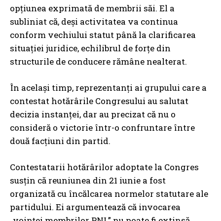
opțiunea exprimată de membrii săi. El a
subliniat că, deși activitatea va continua
conform vechiului statut până la clarificarea
situației juridice, echilibrul de forțe din
structurile de conducere rămâne nealterat.
În același timp, reprezentanți ai grupului care a
contestat hotărârile Congresului au salutat
decizia instanței, dar au precizat că nu o
consideră o victorie într-o confruntare între
două facțiuni din partid.
Contestatarii hotărârilor adoptate la Congres
susțin că reuniunea din 21 iunie a fost
organizată cu încălcarea normelor statutare ale
partidului. Ei argumentează că invocarea
„voinței membrilor PNL” nu poate fi extinsă