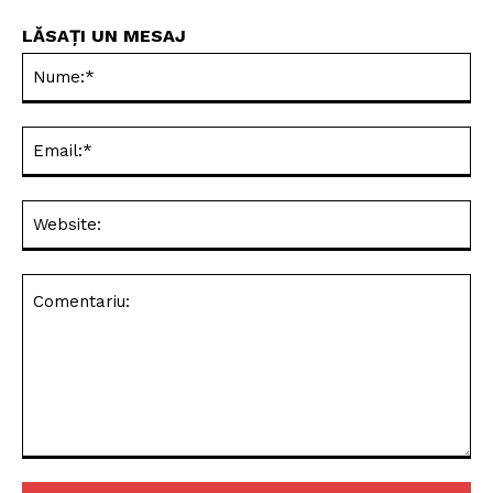
LĂSAȚI UN MESAJ
Nu
Ema
Web
Comentariu: