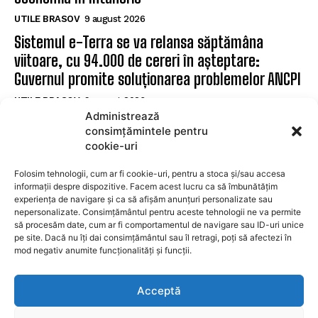
UTILE BRASOV
9 august 2026
Sistemul e-Terra se va relansa săptămâna
viitoare, cu 94.000 de cereri în așteptare:
Guvernul promite soluționarea problemelor ANCPI
UTILE BRASOV
9 august 2026
Administrează
Făgăraș: Cinci posturi de șofer disponibile la
consimțămintele pentru
Serviciul de Transport Public
cookie-uri
UTILE BRASOV
9 august 2026
Folosim tehnologii, cum ar fi cookie-uri, pentru a stoca și/sau accesa
informații despre dispozitive. Facem acest lucru ca să îmbunătățim
experiența de navigare și ca să afișăm anunțuri personalizate sau
SUBSCRIBE
nepersonalizate. Consimțământul pentru aceste tehnologii ne va permite
să procesăm date, cum ar fi comportamentul de navigare sau ID-uri unice
pe site. Dacă nu îți dai consimțământul sau îl retragi, poți să afectezi în
mod negativ anumite funcționalități și funcții.
I WANT IN
Acceptă