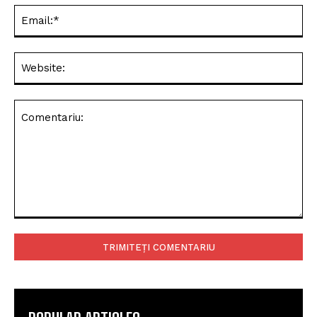
Ema
Web
Comentariu: