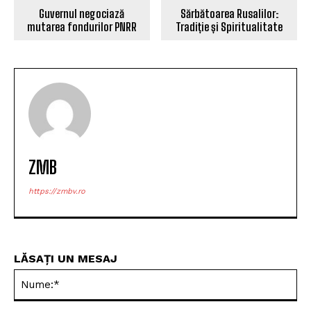
Guvernul negociază
Sărbătoarea Rusalilor:
mutarea fondurilor PNRR
Tradiție și Spiritualitate
ZMB
https://zmbv.ro
LĂSAȚI UN MESAJ
Nu