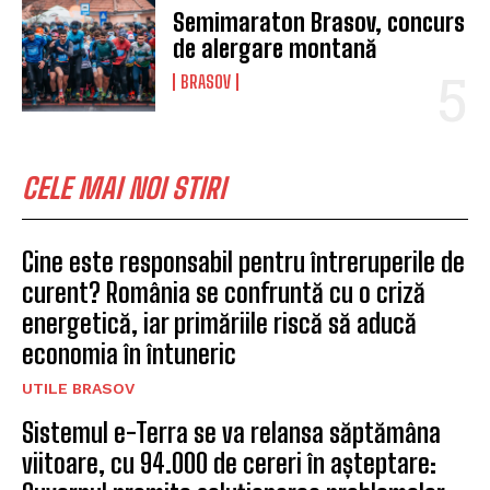
Semimaraton Brasov, concurs
de alergare montană
BRASOV
CELE MAI NOI STIRI
Cine este responsabil pentru întreruperile de
curent? România se confruntă cu o criză
energetică, iar primăriile riscă să aducă
economia în întuneric
UTILE BRASOV
Sistemul e-Terra se va relansa săptămâna
viitoare, cu 94.000 de cereri în așteptare: