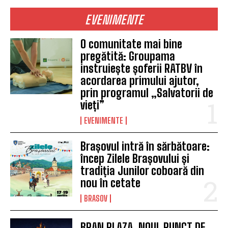
EVENIMENTE
O comunitate mai bine
pregătită: Groupama
instruiește șoferii RATBV în
acordarea primului ajutor,
prin programul „Salvatorii de
vieți”
EVENIMENTE
Brașovul intră în sărbătoare:
încep Zilele Brașovului și
tradiția Junilor coboară din
nou în cetate
BRASOV
BRAN PLAZA, NOUL PUNCT DE