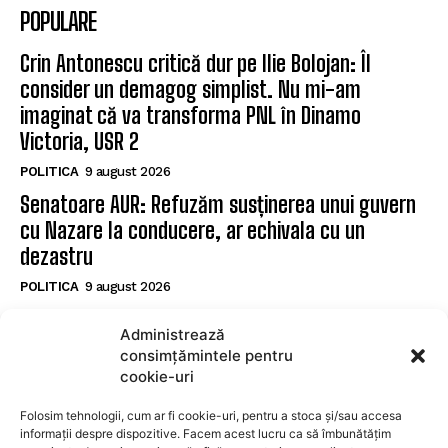
POPULARE
Crin Antonescu critică dur pe Ilie Bolojan: Îl
consider un demagog simplist. Nu mi-am
imaginat că va transforma PNL în Dinamo
Victoria, USR 2
POLITICA
9 august 2026
Senatoare AUR: Refuzăm susținerea unui guvern
cu Nazare la conducere, ar echivala cu un
dezastru
POLITICA
9 august 2026
Controversa ‘vacanței de lux’ lovește familia lui
Administrează
Radu Miruță: ‘Părinții mei au venit cu noi. Mi-au
consimțămintele pentru
dat banii, săracii. Nu m-au crezut’
cookie-uri
POLITICA
9 august 2026
Folosim tehnologii, cum ar fi cookie-uri, pentru a stoca și/sau accesa
informații despre dispozitive. Facem acest lucru ca să îmbunătățim