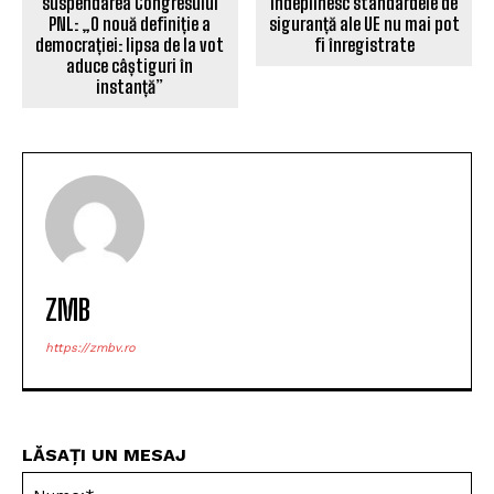
îndeplinesc standardele de
suspendarea Congresului
siguranță ale UE nu mai pot
PNL: „O nouă definiție a
fi înregistrate
democrației: lipsa de la vot
aduce câștiguri în
instanță”
ZMB
https://zmbv.ro
LĂSAȚI UN MESAJ
Nu