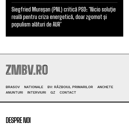
Siegfried Mureșan (PNL) critică PSD: ‘Nicio soluție
reală pentru criza energetică, doar zgomot și
populism alături de AUR’
ZMBV.RO
BRASOV
NATIONALE
BV: RĂZBOIUL PRIMARILOR
ANCHETE
ANUNTURI
INTERVIURI
GZ
CONTACT
DESPRE NOI