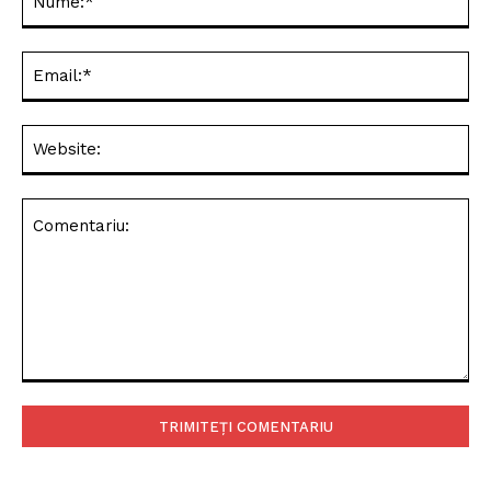
Ema
Web
Comentariu: