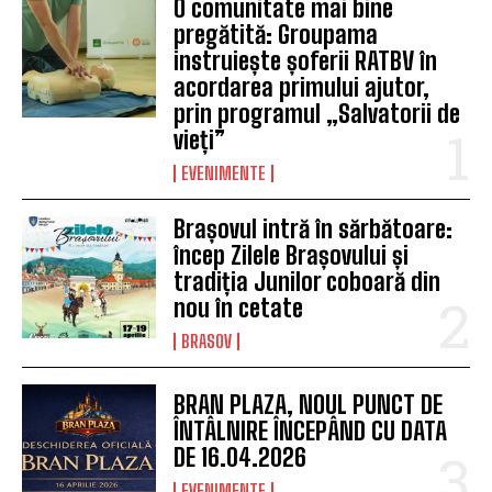
O comunitate mai bine
pregătită: Groupama
instruiește șoferii RATBV în
acordarea primului ajutor,
prin programul „Salvatorii de
vieți”
EVENIMENTE
Brașovul intră în sărbătoare:
încep Zilele Brașovului și
tradiția Junilor coboară din
nou în cetate
BRASOV
BRAN PLAZA, NOUL PUNCT DE
ÎNTÂLNIRE ÎNCEPÂND CU DATA
DE 16.04.2026
EVENIMENTE