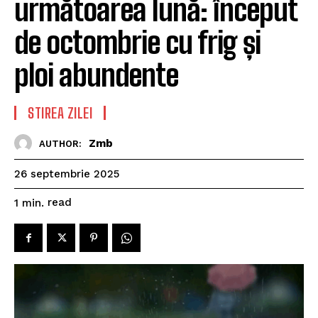
următoarea lună: început
de octombrie cu frig și
ploi abundente
STIREA ZILEI
Zmb
AUTHOR:
26 septembrie 2025
read
1
min.