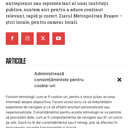
antreprenor sau reprezentant al unei instituții
publice, suntem aici pentru a aduce conținut
relevant, rapid și corect. Ziarul Metropolitan Brașov –
știri locale, pentru oameni locali.
ARTICOLE
Aeroportul Brașov-Ghimbav ajunge la un milion
Administrează
de pasageri
consimțămintele pentru
cookie-uri
SURSE LOCALE
8 august 2026
Folosim tehnologii, cum ar fi cookie-uri, pentru a stoca și/sau accesa
Două persoane din Brașov, arestate preventiv în
informații despre dispozitive. Facem acest lucru ca să îmbunătățim
cazuri de incendiere și agresiune
experiența de navigare și ca să afișăm anunțuri personalizate sau
nepersonalizate. Consimțământul pentru aceste tehnologii ne va permite
SURSE LOCALE
8 august 2026
să procesăm date, cum ar fi comportamentul de navigare sau ID-uri unice
Șofer de 27 de ani prins cu 128 km/h într-o zonă
pe site. Dacă nu îți dai consimțământul sau îl retragi, poți să afectezi în
mod negativ anumite funcționalități și funcții.