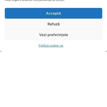
de 70 km/h la Brașov, testat pozitiv pentru
substanțe interzise
Acceptă
SURSE LOCALE
8 august 2026
Refuză
POPULARE
Vezi preferințele
Aeroportul Brașov-Ghimbav ajunge la un milion
de pasageri
Politică cookie-uri
SURSE LOCALE
8 august 2026
Două persoane din Brașov, arestate preventiv în
cazuri de incendiere și agresiune
SURSE LOCALE
8 august 2026
Șofer de 27 de ani prins cu 128 km/h într-o zonă
de 70 km/h la Brașov, testat pozitiv pentru
substanțe interzise
SURSE LOCALE
8 august 2026