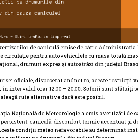
ertizarilor de caniculă emise de către Administrația N
 de circulație pentru autovehiculele cu masa totală ma
țional, drumuri expres și autostrăzi din județul Brașo
sei oficiale, dispecerat.andnet.ro, aceste restricții vor
 în intervalul orar 12:00 – 20:00. Soferii sunt sfătuiți
 aleagă rute alternative dacă este posibil.
ția Națională de Meteorologie a emis avertizări de ca
 persistent, caniculă, disconfort termic accentuat și 
ceste condiții meteo nefavorabile au determinat instit