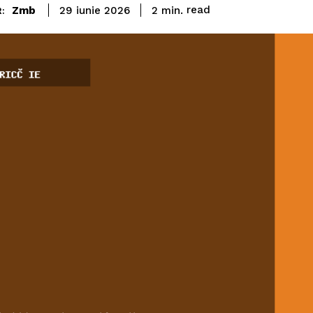
read
Zmb
2
min.
29 iunie 2026
: