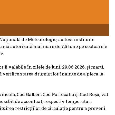
ațională de Meteorologie, au fost instituite
ximă autorizată mai mare de 7,5 tone pe sectoarele
v.
 fi valabile în zilele de luni, 29.06.2026, și marți,
 să verifice starea drumurilor înainte de a pleca la
niculă, Cod Galben, Cod Portocaliu și Cod Roșu, val
deosebit de accentuat, respectiv temperaturi
uirea restricțiilor de circulație pentru a preveni