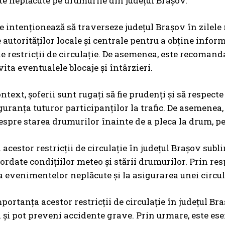
 neplăcute pe drumurile din județul Brașov.
re intenționează să traverseze județul Brașov în zilele 
le autorităților locale și centrale pentru a obține info
e restricții de circulație. De asemenea, este recomandat
ita eventualele blocaje și întârzieri.
ntext, șoferii sunt rugați să fie prudenți și să respecte 
guranța tuturor participanților la trafic. De asemenea
espre starea drumurilor înainte de a pleca la drum, pe
a acestor restricții de circulație în județul Brașov sub
ordate condițiilor meteo și stării drumurilor. Prin resp
 evenimentelor neplăcute și la asigurarea unei circulaț
importanța acestor restricții de circulație în județul B
 și pot preveni accidente grave. Prin urmare, este esenți