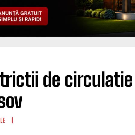
rictii de circulatie
sov
LE