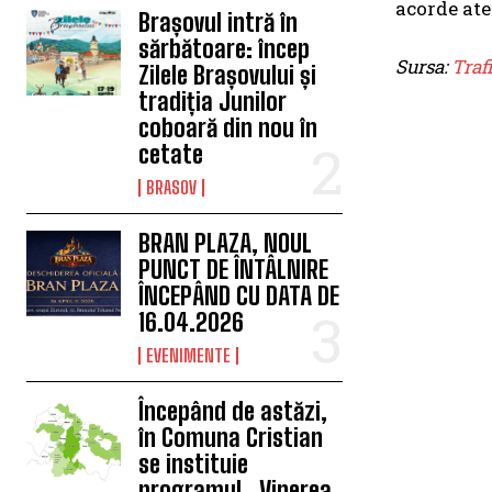
acorde ate
Brașovul intră în
sărbătoare: încep
Sursa:
Traf
Zilele Brașovului și
tradiția Junilor
coboară din nou în
cetate
BRASOV
BRAN PLAZA, NOUL
PUNCT DE ÎNTÂLNIRE
ÎNCEPÂND CU DATA DE
16.04.2026
EVENIMENTE
Începând de astăzi,
în Comuna Cristian
se instituie
programul „Vinerea