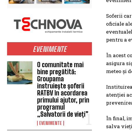
evenimente
Soferii ca
oficiale a
eventualel
pentru a ev
EVENIMENTE
În acest co
asigura si
O comunitate mai
meteo și d
bine pregătită:
Groupama
instruiește șoferii
Instituire
RATBV în acordarea
atenției ac
primului ajutor, prin
prevenirea
programul
„Salvatorii de vieți”
În final, 
EVENIMENTE
salva vieți