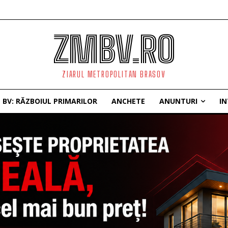
ZMBV.RO
ZIARUL METROPOLITAN BRASOV
BV: RĂZBOIUL PRIMARILOR
ANCHETE
ANUNTURI
IN