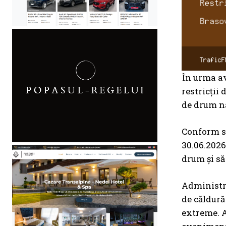
În urma av
restricții
de drum na
Conform sur
30.06.2026,
drum și să
Administra
de căldură
extreme. A