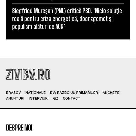
Senatoare AUR: Refuzăm susținerea unui guvern
cu Nazare la conducere, ar echivala cu un
dezastru
Controversa ‘vacanței de lux’ lovește familia lui
Radu Miruță: ‘Părinții mei au venit cu noi. Mi-au
dat banii, săracii. Nu m-au crezut’
Radu Miruță anunță în cadrul „Operațiunii barja pe
Dunăre”: Nivelul apei a crescut cu 8 centimetri
Siegfried Mureșan (PNL) critică PSD: ‘Nicio soluție
reală pentru criza energetică, doar zgomot și
populism alături de AUR’