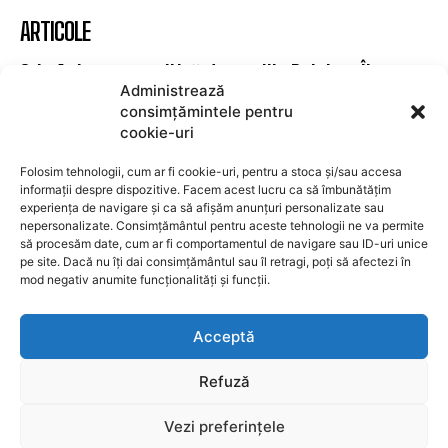
prezență activă în mediul digital și pe rețelele sociale,
Ziarul Metropolitan Brașov este sursa ta de încredere
pentru tot ce mișcă în oraș. Fie că ești cititor,
antreprenor sau reprezentant al unei instituții
Administrează
publice, suntem aici pentru a aduce conținut
consimțămintele pentru
relevant, rapid și corect. Ziarul Metropolitan Brașov –
cookie-uri
știri locale, pentru oameni locali.
Folosim tehnologii, cum ar fi cookie-uri, pentru a stoca și/sau accesa
informații despre dispozitive. Facem acest lucru ca să îmbunătățim
experiența de navigare și ca să afișăm anunțuri personalizate sau
nepersonalizate. Consimțământul pentru aceste tehnologii ne va permite
să procesăm date, cum ar fi comportamentul de navigare sau ID-uri unice
pe site. Dacă nu îți dai consimțământul sau îl retragi, poți să afectezi în
ARTICOLE
mod negativ anumite funcționalități și funcții.
Crin Antonescu critică dur pe Ilie Bolojan: Îl
Acceptă
consider un demagog simplist. Nu mi-am
imaginat că va transforma PNL în Dinamo
Refuză
Victoria, USR 2
Vezi preferințele
POLITICA
9 august 2026