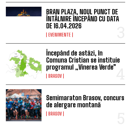
acordarea primului ajutor,
prin programul „Salvatorii de
vieți”
EVENIMENTE
Brașovul intră în sărbătoare:
încep Zilele Brașovului și
tradiția Junilor coboară din
nou în cetate
BRASOV
BRAN PLAZA, NOUL PUNCT DE
ÎNTÂLNIRE ÎNCEPÂND CU DATA
DE 16.04.2026
EVENIMENTE
Începând de astăzi, în