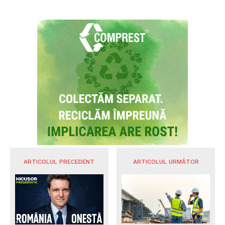
Siegfried Mureșan (PNL) critică PSD: ‘Nicio
soluție reală pentru criza energetică, doar
zgomot și populism alături de AUR’
POLITICA
Intervenții de urgență în Valea Mălăești:
Turist în pericol de hipotermie și o altă
persoană rănită, salvați de echipa Salvamont
Râșnov
STIREA ZILEI