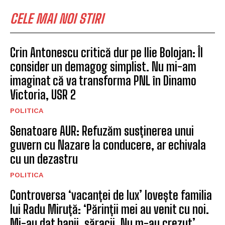
Comuna Cristian se instituie
programul „Vinerea Verde”
BRASOV
Semimaraton Brasov, concurs
de alergare montană
BRASOV
CELE MAI NOI STIRI
Crin Antonescu critică dur pe Ilie Bolojan: Îl
consider un demagog simplist. Nu mi-am
imaginat că va transforma PNL în Dinamo
Victoria, USR 2