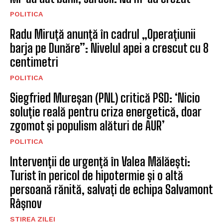
POLITICA
Senatoare AUR: Refuzăm susținerea unui
guvern cu Nazare la conducere, ar echivala
cu un dezastru
POLITICA
Controversa ‘vacanței de lux’ lovește familia
lui Radu Miruță: ‘Părinții mei au venit cu noi.
Mi-au dat banii, săracii. Nu m-au crezut’
POLITICA
Radu Miruță anunță în cadrul „Operațiunii
barja pe Dunăre”: Nivelul apei a crescut cu 8
centimetri
POLITICA