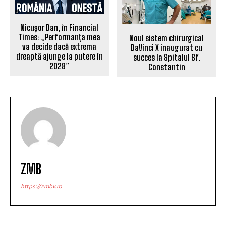
Nicușor Dan, în Financial
Times: „Performanța mea
Noul sistem chirurgical
va decide dacă extrema
DaVinci X inaugurat cu
dreaptă ajunge la putere în
succes la Spitalul Sf.
2028”
Constantin
ZMB
https://zmbv.ro