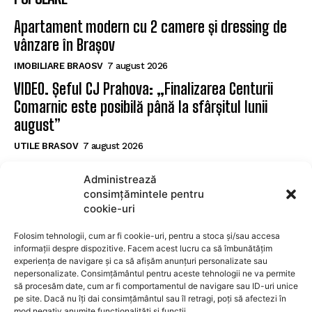
Apartament modern cu 2 camere și dressing de
vânzare în Brașov
IMOBILIARE BRAOSV
7 august 2026
VIDEO. Șeful CJ Prahova: „Finalizarea Centurii
Comarnic este posibilă până la sfârșitul lunii
august”
UTILE BRASOV
7 august 2026
Şerbănescu (CNAIR): Decesele tinerilor în
Administrează
accidente rutiere depășesc pe cele cauzate de
consimțămintele pentru
tuberculoză și droguri
cookie-uri
UTILE BRASOV
7 august 2026
Folosim tehnologii, cum ar fi cookie-uri, pentru a stoca și/sau accesa
informații despre dispozitive. Facem acest lucru ca să îmbunătățim
experiența de navigare și ca să afișăm anunțuri personalizate sau
SUBSCRIBE
nepersonalizate. Consimțământul pentru aceste tehnologii ne va permite
să procesăm date, cum ar fi comportamentul de navigare sau ID-uri unice
pe site. Dacă nu îți dai consimțământul sau îl retragi, poți să afectezi în
mod negativ anumite funcționalități și funcții.