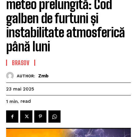
meteo prelungită: Cod
galben de furtuni și
instabilitate atmosferică
până luni
BRASOV
Zmb
AUTHOR:
23 mai 2025
read
1
min.