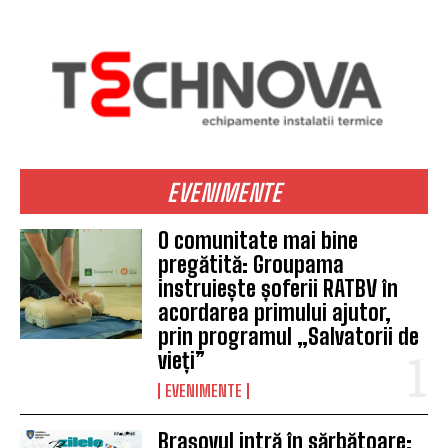
EVENIMENTE
O comunitate mai bine
pregătită: Groupama
instruiește șoferii RATBV în
acordarea primului ajutor,
prin programul „Salvatorii de
vieți”
EVENIMENTE
Brașovul intră în sărbătoare: