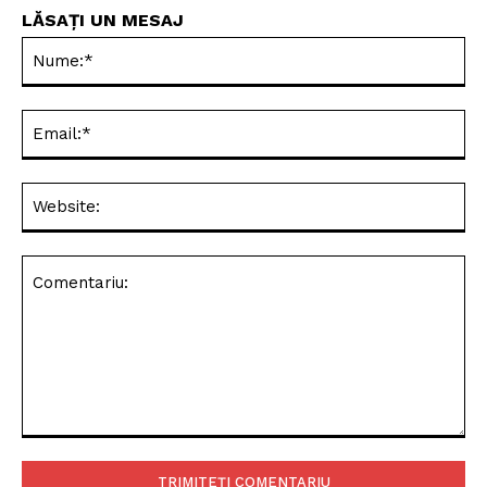
LĂSAȚI UN MESAJ
Nu
Ema
Web
Comentariu: