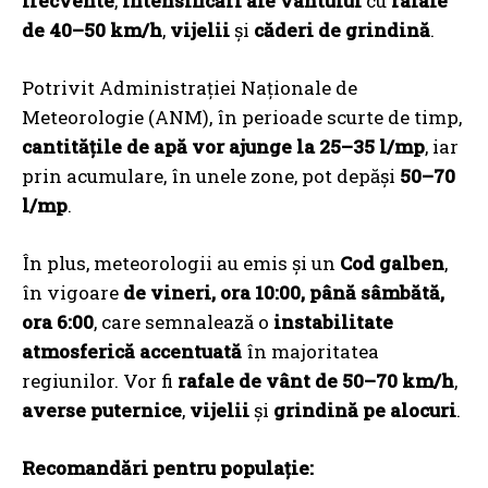
frecvente
,
intensificări ale vântului
cu
rafale
de 40–50 km/h
,
vijelii
și
căderi de grindină
.
Potrivit Administrației Naționale de
Meteorologie (ANM), în perioade scurte de timp,
cantitățile de apă vor ajunge la 25–35 l/mp
, iar
prin acumulare, în unele zone, pot depăși
50–70
l/mp
.
În plus, meteorologii au emis și un
Cod galben
,
în vigoare
de vineri, ora 10:00, până sâmbătă,
ora 6:00
, care semnalează o
instabilitate
atmosferică accentuată
în majoritatea
regiunilor. Vor fi
rafale de vânt de 50–70 km/h
,
averse puternice
,
vijelii
și
grindină pe alocuri
.
Recomandări pentru populație: