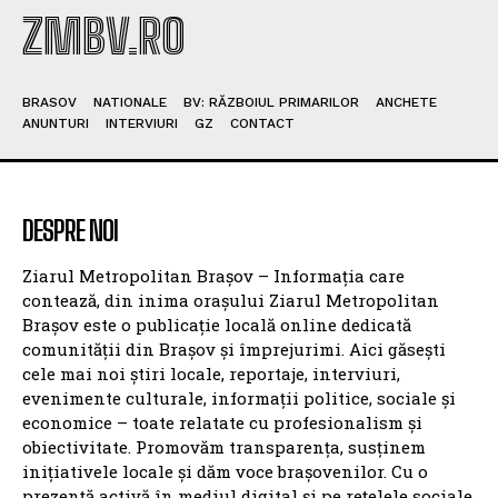
ZMBV.RO
BRASOV
NATIONALE
BV: RĂZBOIUL PRIMARILOR
ANCHETE
ANUNTURI
INTERVIURI
GZ
CONTACT
DESPRE NOI
Ziarul Metropolitan Brașov – Informația care
contează, din inima orașului Ziarul Metropolitan
Brașov este o publicație locală online dedicată
comunității din Brașov și împrejurimi. Aici găsești
cele mai noi știri locale, reportaje, interviuri,
evenimente culturale, informații politice, sociale și
economice – toate relatate cu profesionalism și
obiectivitate. Promovăm transparența, susținem
inițiativele locale și dăm voce brașovenilor. Cu o
prezență activă în mediul digital și pe rețelele sociale,