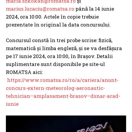
maria.szkokan@romatsa.ro
și
marius.lucaciu@romatsa.ro
până la 14 iunie
2024, ora 10:00. Actele în copie trebuie
prezentate în original la data concursului.
Concursul constă în trei probe scrise: fizică,
matematică și limba engleză, și se va desfășura
pe 17 iunie 2024, ora 10:00, în Brașov. Detalii
suplimentare sunt disponibile pe site-ul
ROMATSA aici:
https://www.romatsa.ro/ro/a/cariera/anunt-
concurs-extern-meteorolog-aeronautic-
tehnician–amplasament-brasov–dsnar-arad-
iunie