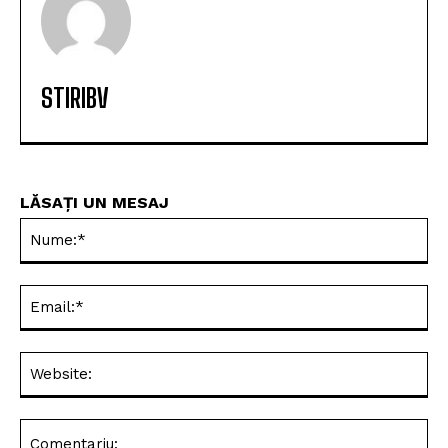
STIRIBV
LĂSAȚI UN MESAJ
Nu
Ema
Web