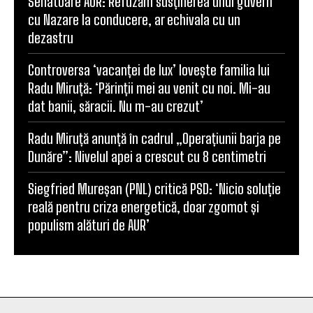
Senatoare AUR: Refuzăm susținerea unui guvern
cu Nazare la conducere, ar echivala cu un
dezastru
Controversa ‘vacanței de lux’ lovește familia lui
Radu Miruță: ‘Părinții mei au venit cu noi. Mi-au
dat banii, săracii. Nu m-au crezut’
Radu Miruță anunță în cadrul „Operațiunii barja pe
Dunăre”: Nivelul apei a crescut cu 8 centimetri
Siegfried Mureșan (PNL) critică PSD: ‘Nicio soluție
reală pentru criza energetică, doar zgomot și
populism alături de AUR’