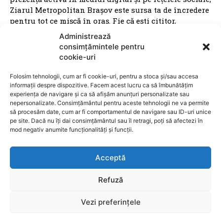
Ziarul Metropolitan Brașov este sursa ta de încredere
pentru tot ce mișcă în oraș. Fie că ești cititor,
antreprenor sau reprezentant al unei instituții
Administrează
publice, suntem aici pentru a aduce conținut
consimțămintele pentru
relevant, rapid și corect. Ziarul Metropolitan Brașov –
cookie-uri
știri locale, pentru oameni locali.
Folosim tehnologii, cum ar fi cookie-uri, pentru a stoca și/sau accesa
informații despre dispozitive. Facem acest lucru ca să îmbunătățim
experiența de navigare și ca să afișăm anunțuri personalizate sau
nepersonalizate. Consimțământul pentru aceste tehnologii ne va permite
să procesăm date, cum ar fi comportamentul de navigare sau ID-uri unice
pe site. Dacă nu îți dai consimțământul sau îl retragi, poți să afectezi în
ARTICOLE
mod negativ anumite funcționalități și funcții.
Crin Antonescu critică dur pe Ilie Bolojan: Îl
Acceptă
consider un demagog simplist. Nu mi-am
imaginat că va transforma PNL în Dinamo
Refuză
Victoria, USR 2
Vezi preferințele
POLITICA
9 august 2026