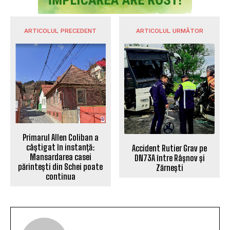
ARTICOLUL PRECEDENT
ARTICOLUL URMĂTOR
Primarul Allen Coliban a
câștigat în instanță:
Accident Rutier Grav pe
Mansardarea casei
DN73A între Râșnov și
părintești din Schei poate
Zărnești
continua