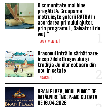
O comunitate mai bine
pregătită: Groupama
instruiește șoferii RATBV în
acordarea primului ajutor,
prin programul „Salvatorii de
vieți”
EVENIMENTE
Brașovul intră în sărbătoare:
încep Zilele Brașovului și
tradiția Junilor coboară din
nou în cetate
BRASOV
BRAN PLAZA, NOUL PUNCT DE
ÎNTÂLNIRE ÎNCEPÂND CU DATA
DE 16.04.2026