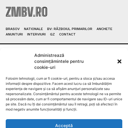
ZMBV.RO
BRASOV
NATIONALE
BV: RĂZBOIUL PRIMARILOR
ANCHETE
ANUNTURI
INTERVIURI
GZ
CONTACT
Administrează
DESPRE NOI
consimțămintele pentru
cookie-uri
Ziarul Metropolitan Brașov – Informația care
Folosim tehnologii, cum ar fi cookie-uri, pentru a stoca și/sau accesa
contează, din inima orașului Ziarul Metropolitan
informații despre dispozitive. Facem acest lucru ca să îmbunătățim
Brașov este o publicație locală online dedicată
experiența de navigare și ca să afișăm anunțuri personalizate sau
comunității din Brașov și împrejurimi. Aici găsești
nepersonalizate. Consimțământul pentru aceste tehnologii ne va permite
cele mai noi știri locale, reportaje, interviuri,
să procesăm date, cum ar fi comportamentul de navigare sau ID-uri unice
pe site. Dacă nu îți dai consimțământul sau îl retragi, poți să afectezi în
evenimente culturale, informații politice, sociale și
mod negativ anumite funcționalități și funcții.
economice – toate relatate cu profesionalism și
obiectivitate. Promovăm transparența, susținem
inițiativele locale și dăm voce brașovenilor. Cu o
Acceptă