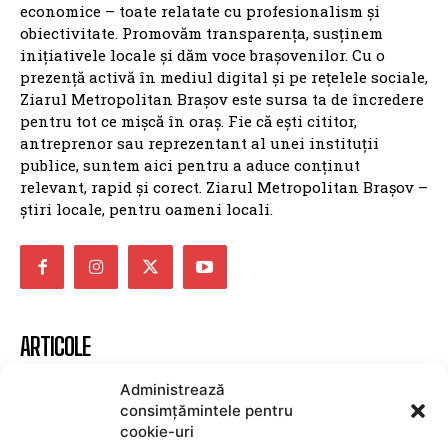
economice – toate relatate cu profesionalism și
obiectivitate. Promovăm transparența, susținem
inițiativele locale și dăm voce brașovenilor. Cu o
prezență activă în mediul digital și pe rețelele sociale,
Ziarul Metropolitan Brașov este sursa ta de încredere
pentru tot ce mișcă în oraș. Fie că ești cititor,
antreprenor sau reprezentant al unei instituții
publice, suntem aici pentru a aduce conținut
relevant, rapid și corect. Ziarul Metropolitan Brașov –
știri locale, pentru oameni locali.
ARTICOLE
Șoferul care a provocat un accident pe DN1 și a
Administrează
fugit, arestat cu alcoolemie de 1,24 g/l
consimțămintele pentru
cookie-uri
UTILE BRASOV
10 august 2026