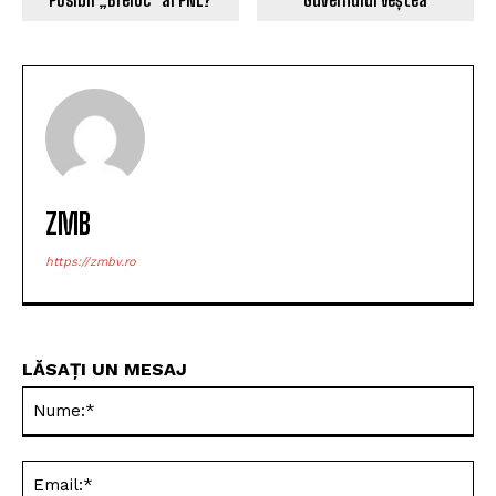
ZMB
https://zmbv.ro
LĂSAȚI UN MESAJ
Nu
Ema