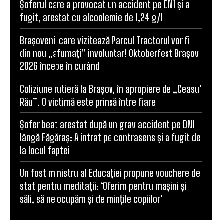
Șoferul care a provocat un accident pe DN1 și a
fugit, arestat cu alcoolemie de 1,24 g/l
Brașovenii care vizitează Parcul Tractorul vor fi
din nou „afumați” involuntar! Oktoberfest Brașov
2026 începe în curând
Coliziune rutieră la Brașov, în apropiere de „Ceasu’
Rău”. O victimă este prinsă între fiare
Șofer beat arestat după un grav accident pe DN1
lângă Făgăraș: A intrat pe contrasens și a fugit de
la locul faptei
Un fost ministru al Educației propune vouchere de
stat pentru meditații: ‘Oferim pentru mașini și
săli, să ne ocupăm și de mințile copiilor’