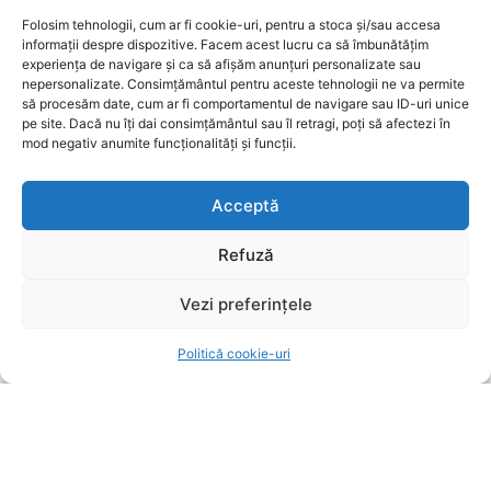
Folosim tehnologii, cum ar fi cookie-uri, pentru a stoca și/sau accesa
Brașovenii care vizitează Parcul Tractorul vor fi
informații despre dispozitive. Facem acest lucru ca să îmbunătățim
din nou „afumați” involuntar! Oktoberfest Brașov
experiența de navigare și ca să afișăm anunțuri personalizate sau
2026 începe în curând
nepersonalizate. Consimțământul pentru aceste tehnologii ne va permite
să procesăm date, cum ar fi comportamentul de navigare sau ID-uri unice
UTILE BRASOV
10 august 2026
pe site. Dacă nu îți dai consimțământul sau îl retragi, poți să afectezi în
mod negativ anumite funcționalități și funcții.
Coliziune rutieră la Brașov, în apropiere de
„Ceasu’ Rău”. O victimă este prinsă între fiare
Acceptă
UTILE BRASOV
10 august 2026
Refuză
POPULARE
Vezi preferințele
Șoferul care a provocat un accident pe DN1 și a
fugit, arestat cu alcoolemie de 1,24 g/l
Politică cookie-uri
UTILE BRASOV
10 august 2026
Brașovenii care vizitează Parcul Tractorul vor fi
din nou „afumați” involuntar! Oktoberfest Brașov
2026 începe în curând