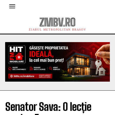
ZMBV.RO
ZIARUL METROPOLITAN BRASOV
Senator Sava: O lecție