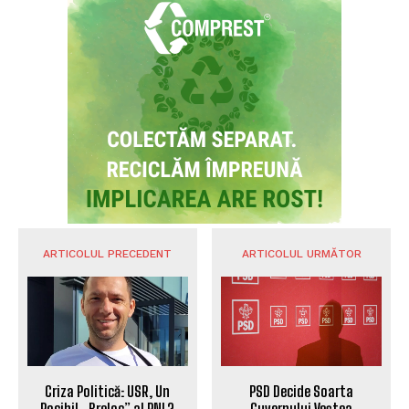
ARTICOLUL PRECEDENT
ARTICOLUL URMĂTOR
Criza Politică: USR, Un
PSD Decide Soarta
Posibil „Breloc” al PNL?
Guvernului Veștea