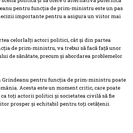
 scena politică și să ofere o alternativă puternică
deanu pentru funcția de prim-ministru este un pas
 decizii importante pentru a asigura un viitor mai
tea celorlalți actori politici, cât și din partea
cția de prim-ministru, va trebui să facă față unor
ului de sănătate, precum și abordarea problemelor
in Grindeanu pentru funcția de prim-ministru poate
omânia. Acesta este un moment critic, care poate
 toți actorii politici și societatea civilă să fie
tor prosper și echitabil pentru toți cetățenii.