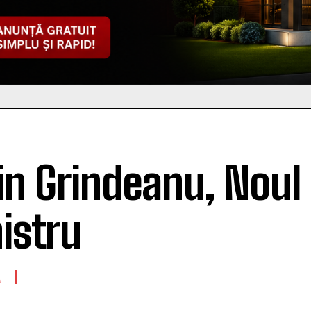
in Grindeanu, Noul
istru
A