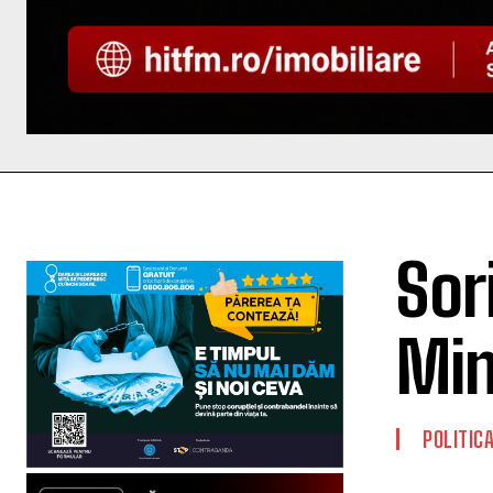
Sor
Min
POLITIC