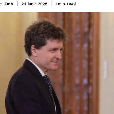
read
Zmb
1
min.
24 iunie 2026
: