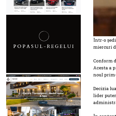
Într-o șed
miercuri d
Conform de
Acesta a p
noul prim-
Decizia lu
lider pute
administra