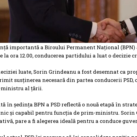
ință importantă a Biroului Permanent Național (BPN) a
e la ora 12.00, conducerea partidului a luat o decizie 
ciziei luate, Sorin Grindeanu a fost desemnat ca prop
rimit susținerea necesară din partea conducerii PSD, c
ministru al țării.
ată în ședința BPN a PSD reflectă o nouă etapă în strat
rnic și capabil pentru funcția de prim-ministru. Sorin 
tivă, pare a fi alegerea ideală pentru a conduce guve