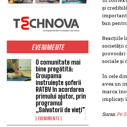
În context
și credibi
important 
bun pentr
Reacțiile l
societății
EVENIMENTE
provocări 
sociale și
O comunitate mai
bine pregătită:
Groupama
În cele di
instruiește șoferii
avea un im
RATBV în acordarea
marca încep
primului ajutor, prin
implicați î
programul
„Salvatorii de vieți”
Sursa:
Pe S
EVENIMENTE