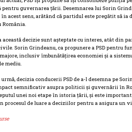
ul actual, PSD își propune să își consolideze poziția pe
lă pentru guvernarea țării. Desemnarea lui Sorin Grin
în acest sens, arătând că partidul este pregătit să ia
u România.
a această decizie sunt așteptate cu interes, atât din par
 civile. Sorin Grindeanu, ca propunere a PSD pentru fun
majore, inclusiv îmbunătățirea economiei și a sistem
 de mediu.
n urmă, decizia conducerii PSD de a-l desemna pe Sor
pact semnificativ asupra politicii și guvernării în R
utul unei noi etape în istoria țării, și este important ca
n procesul de luare a deciziilor pentru a asigura un vii
urse