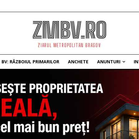
ZMBV.RO
ZIARUL METROPOLITAN BRASOV
BV: RĂZBOIUL PRIMARILOR
ANCHETE
ANUNTURI
IN