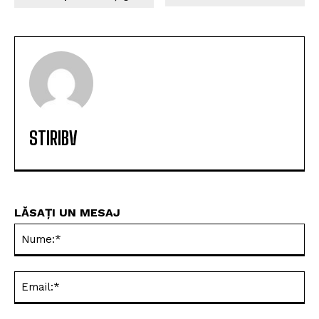
STIRIBV
LĂSAȚI UN MESAJ
Nu
Ema