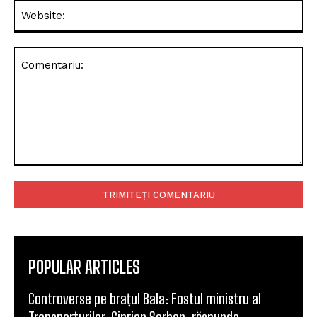
Web
Comentariu:
POPULAR ARTICLES
Controverse pe brațul Bala: Fostul ministru al
Transporturilor, Ciprian Șerban, răspunde