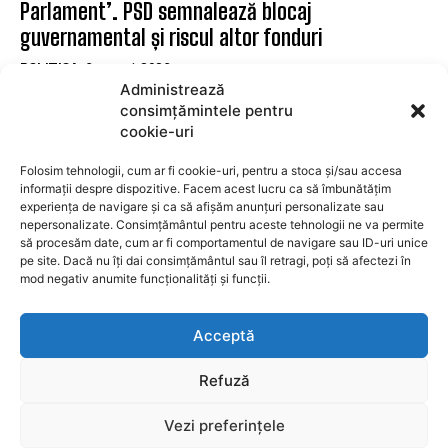
Parlament’. PSD semnalează blocaj
guvernamental și riscul altor fonduri
POLITICA
6 august 2026
Administrează
Senatori USR și PNL contestă la CCR legea
consimțămintele pentru
integrității invocând CEDO și CJUE
cookie-uri
POLITICA
6 august 2026
Folosim tehnologii, cum ar fi cookie-uri, pentru a stoca și/sau accesa
informații despre dispozitive. Facem acest lucru ca să îmbunătățim
experiența de navigare și ca să afișăm anunțuri personalizate sau
SUBSCRIBE
nepersonalizate. Consimțământul pentru aceste tehnologii ne va permite
să procesăm date, cum ar fi comportamentul de navigare sau ID-uri unice
pe site. Dacă nu îți dai consimțământul sau îl retragi, poți să afectezi în
mod negativ anumite funcționalități și funcții.
I WANT IN
Acceptă
I've read and accept the
Privacy Policy
.
Refuză
Vezi preferințele