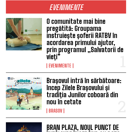
EVENIMENTE
O comunitate mai bine
pregătită: Groupama
instruiește șoferii RATBV în
acordarea primului ajutor,
prin programul „Salvatorii de
vieți”
EVENIMENTE
Brașovul intră în sărbătoare:
încep Zilele Brașovului și
tradiția Junilor coboară din
nou în cetate
BRASOV
BRAN PLAZA, NOUL PUNCT DE