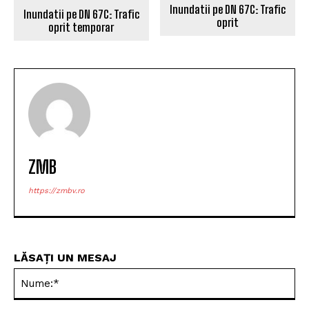
Inundatii pe DN 67C: Trafic
Inundatii pe DN 67C: Trafic
oprit
oprit temporar
ZMB
https://zmbv.ro
LĂSAȚI UN MESAJ
Nu