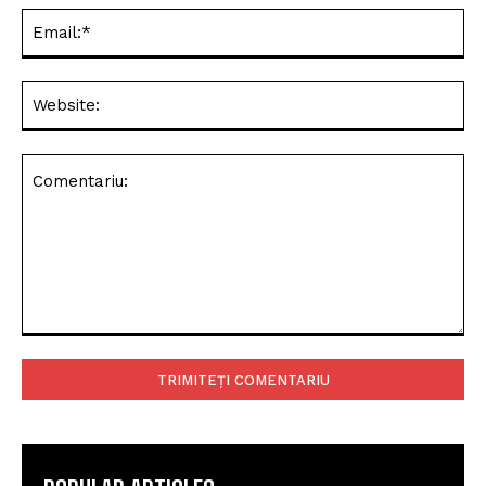
Ema
Web
Comentariu: