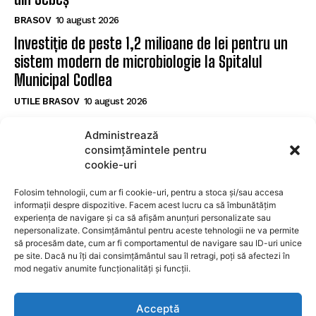
BRASOV
10 august 2026
Investiție de peste 1,2 milioane de lei pentru un
sistem modern de microbiologie la Spitalul
Municipal Codlea
UTILE BRASOV
10 august 2026
Lucrările avansează în Hărman: Frezare pe strada
Administrează
Viorelelor și alte șase străzi în proces de
consimțămintele pentru
reparație
cookie-uri
UTILE BRASOV
10 august 2026
Folosim tehnologii, cum ar fi cookie-uri, pentru a stoca și/sau accesa
informații despre dispozitive. Facem acest lucru ca să îmbunătățim
experiența de navigare și ca să afișăm anunțuri personalizate sau
SUBSCRIBE
nepersonalizate. Consimțământul pentru aceste tehnologii ne va permite
să procesăm date, cum ar fi comportamentul de navigare sau ID-uri unice
pe site. Dacă nu îți dai consimțământul sau îl retragi, poți să afectezi în
mod negativ anumite funcționalități și funcții.
I WANT IN
Acceptă