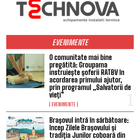
EVENIMENTE
O comunitate mai bine
pregătită: Groupama
instruiește șoferii RATBV în
acordarea primului ajutor,
prin programul „Salvatorii de
vieți”
EVENIMENTE
Brașovul intră în sărbătoare:
încep Zilele Brașovului și
tradiția Junilor coboară din