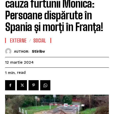
cauza furtunii Monica:
Persoane dispărute în
Spania și morți în Franța!
EXTERNE
SOCIAL
Stiribv
AUTHOR:
12 martie 2024
read
1
min.