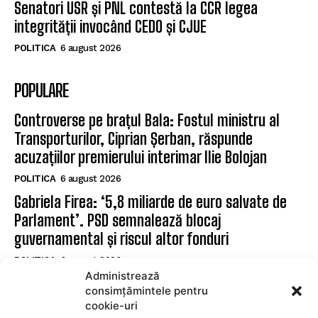
Senatori USR și PNL contestă la CCR legea
integrității invocând CEDO și CJUE
POLITICA
6 august 2026
POPULARE
Controverse pe brațul Bala: Fostul ministru al
Transporturilor, Ciprian Șerban, răspunde
acuzațiilor premierului interimar Ilie Bolojan
POLITICA
6 august 2026
Gabriela Firea: ‘5,8 miliarde de euro salvate de
Parlament’. PSD semnalează blocaj
guvernamental și riscul altor fonduri
POLITICA
6 august 2026
Administrează
Senatori USR și PNL contestă la CCR legea
consimțămintele pentru
integrității invocând CEDO și CJUE
cookie-uri