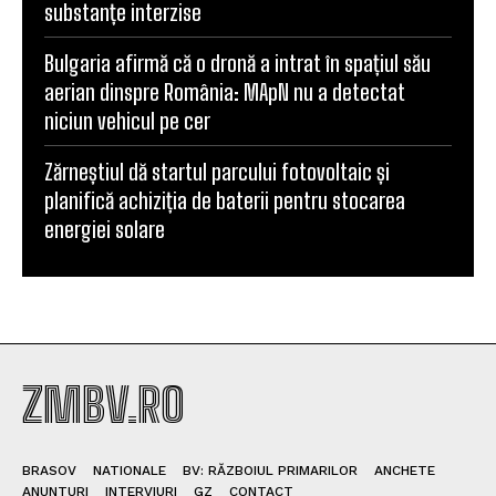
substanțe interzise
Bulgaria afirmă că o dronă a intrat în spațiul său
aerian dinspre România: MApN nu a detectat
niciun vehicul pe cer
Zărneștiul dă startul parcului fotovoltaic și
planifică achiziția de baterii pentru stocarea
energiei solare
ZMBV.RO
BRASOV
NATIONALE
BV: RĂZBOIUL PRIMARILOR
ANCHETE
ANUNTURI
INTERVIURI
GZ
CONTACT