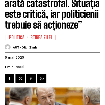
arată catastrofal. Situația
este critică, iar politicienii
trebuie să acționeze”
POLITICA
STIREA ZILEI
Zmb
AUTHOR:
6 mai 2025
read
1
min.