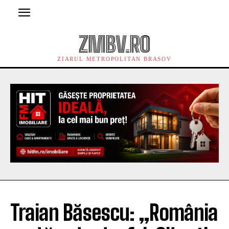
ZMBV.RO
ZIARUL METROPOLITAN BRASOV
Traian Băsescu: „România