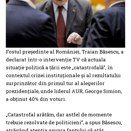
Fostul președinte al României, Traian Băsescu, a
declarat într-o intervenție TV că actuala
situație politică a țării este „catastrofală”, în
contextul crizei instituționale și al rezultatului
surprinzător din primul tur al alegerilor
prezidențiale, unde liderul AUR, George Simion,
a obținut 40% din voturi.
„Catastrofal arătăm, dar astfel de momente
trebuie rezolvate de politicieni”, a spus Băsescu,
atrăgând atenția asupra faptului că atât