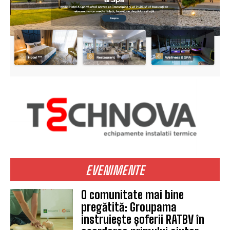
EVENIMENTE
O comunitate mai bine
pregătită: Groupama
instruiește șoferii RATBV în