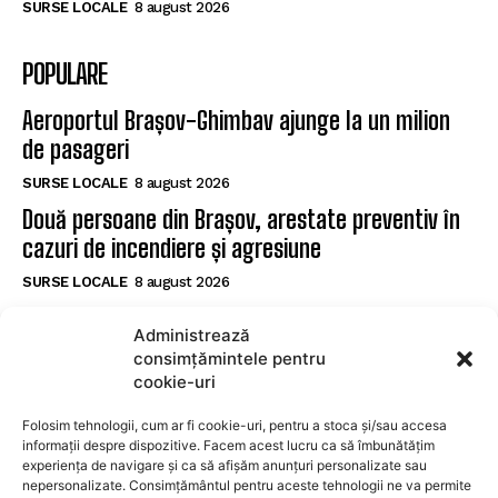
SURSE LOCALE
8 august 2026
POPULARE
Aeroportul Brașov-Ghimbav ajunge la un milion
de pasageri
SURSE LOCALE
8 august 2026
Două persoane din Brașov, arestate preventiv în
cazuri de incendiere și agresiune
SURSE LOCALE
8 august 2026
Șofer de 27 de ani prins cu 128 km/h într-o zonă
Administrează
de 70 km/h la Brașov, testat pozitiv pentru
consimțămintele pentru
substanțe interzise
cookie-uri
SURSE LOCALE
8 august 2026
Folosim tehnologii, cum ar fi cookie-uri, pentru a stoca și/sau accesa
informații despre dispozitive. Facem acest lucru ca să îmbunătățim
experiența de navigare și ca să afișăm anunțuri personalizate sau
SUBSCRIBE
nepersonalizate. Consimțământul pentru aceste tehnologii ne va permite