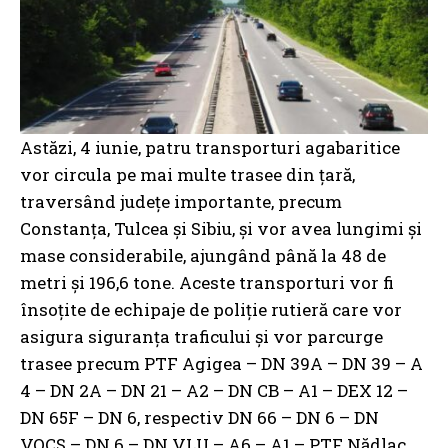
Astăzi, 4 iunie, patru transporturi agabaritice
vor circula pe mai multe trasee din țară,
traversând județe importante, precum
Constanța, Tulcea și Sibiu, și vor avea lungimi și
mase considerabile, ajungând până la 48 de
metri și 196,6 tone. Aceste transporturi vor fi
însoțite de echipaje de poliție rutieră care vor
asigura siguranța traficului și vor parcurge
trasee precum PTF Agigea – DN 39A – DN 39 – A
4 – DN 2A – DN 21 – A2 – DN CB – A1 – DEX 12 –
DN 65F – DN 6, respectiv DN 66 – DN 6 – DN
VOCS – DN 6 – DN VLU – A6 – A1 – PTF Nădlac.