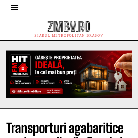
ZMBV.RO
ZIARUL METROPOLITAN BRASOV
Transporturi agabaritice