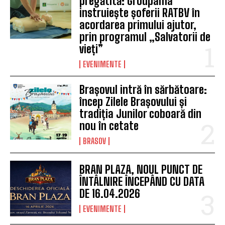
pregătită: Groupama
instruiește șoferii RATBV în
acordarea primului ajutor,
prin programul „Salvatorii de
vieți”
EVENIMENTE
Brașovul intră în sărbătoare:
încep Zilele Brașovului și
tradiția Junilor coboară din
nou în cetate
BRASOV
BRAN PLAZA, NOUL PUNCT DE
ÎNTÂLNIRE ÎNCEPÂND CU DATA
DE 16.04.2026
EVENIMENTE