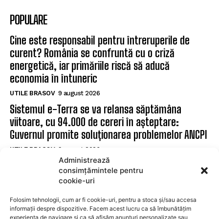
POPULARE
Cine este responsabil pentru întreruperile de
curent? România se confruntă cu o criză
energetică, iar primăriile riscă să aducă
economia în întuneric
UTILE BRASOV
9 august 2026
Sistemul e-Terra se va relansa săptămâna
viitoare, cu 94.000 de cereri în așteptare:
Guvernul promite soluționarea problemelor ANCPI
UTILE BRASOV
9 august 2026
Administrează
Făgăraș: Cinci posturi de șofer disponibile la
consimțămintele pentru
Serviciul de Transport Public
cookie-uri
UTILE BRASOV
9 august 2026
Folosim tehnologii, cum ar fi cookie-uri, pentru a stoca și/sau accesa
informații despre dispozitive. Facem acest lucru ca să îmbunătățim
experiența de navigare și ca să afișăm anunțuri personalizate sau