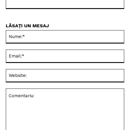
LĂSAȚI UN MESAJ
Nu
Ema
Web