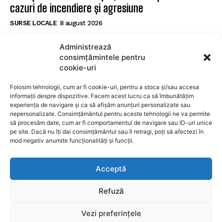
cazuri de incendiere și agresiune
SURSE LOCALE
8 august 2026
Șofer de 27 de ani prins cu 128 km/h într-o zonă
Administrează
de 70 km/h la Brașov, testat pozitiv pentru
consimțămintele pentru
substanțe interzise
cookie-uri
SURSE LOCALE
8 august 2026
Folosim tehnologii, cum ar fi cookie-uri, pentru a stoca și/sau accesa
informații despre dispozitive. Facem acest lucru ca să îmbunătățim
experiența de navigare și ca să afișăm anunțuri personalizate sau
SUBSCRIBE
nepersonalizate. Consimțământul pentru aceste tehnologii ne va permite
să procesăm date, cum ar fi comportamentul de navigare sau ID-uri unice
pe site. Dacă nu îți dai consimțământul sau îl retragi, poți să afectezi în
mod negativ anumite funcționalități și funcții.
I WANT IN
Acceptă
I've read and accept the
Privacy Policy
.
Refuză
Vezi preferințele