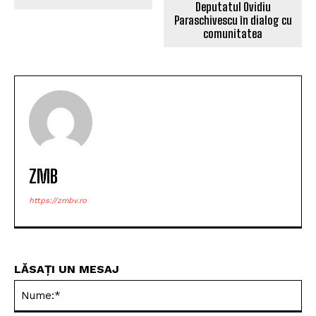
Deputatul Ovidiu
Paraschivescu în dialog cu
comunitatea
ZMB
https://zmbv.ro
LĂSAȚI UN MESAJ
Nu