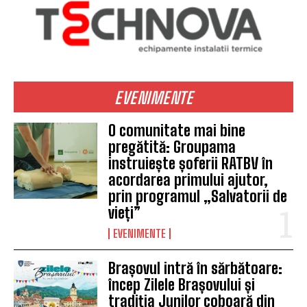
EVENIMENTE
O comunitate mai bine
pregătită: Groupama
instruiește șoferii RATBV în
acordarea primului ajutor,
prin programul „Salvatorii de
vieți”
EVENIMENTE
Brașovul intră în sărbătoare:
încep Zilele Brașovului și
tradiția Junilor coboară din