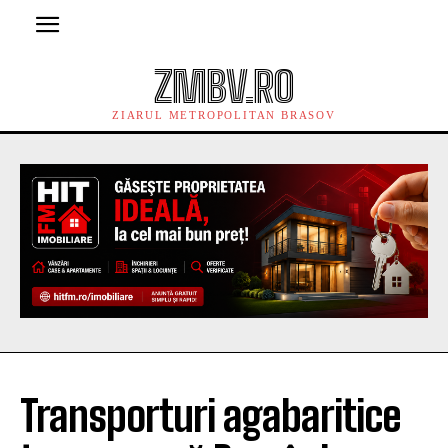
ZMBV.RO
ZIARUL METROPOLITAN BRASOV
Transporturi agabaritice