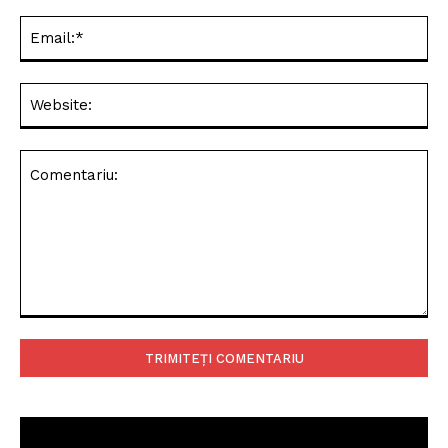
Ema
Web
Comentariu: