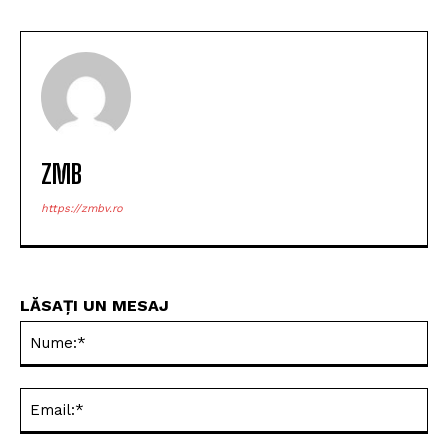
ZMB
https://zmbv.ro
LĂSAȚI UN MESAJ
Nu
Ema