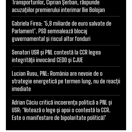
Transporturilor, Ciprian Șerban, răspunde
acuzațiilor premierului interimar Ilie Bolojan
Gabriela Firea: ‘5,8 miliarde de euro salvate de
Parlament’. PSD semnalează blocaj
guvernamental și riscul altor fonduri
Senatori USR și PNL contestă la CCR legea
integrității invocând CEDO și CJUE
Lucian Rusu, PNL: România are nevoie de o
strategie energetică pe termen lung, nu de reacții
imediate
Adrian Câciu critică incoerența politică a PNL și
USR: ‘Votează o lege și apoi o contestă la CCR.
Este o manifestare de bipolaritate politică!’