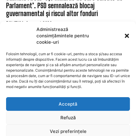
Parlament’. PSD semnalează blocaj
guvernamental și riscul altor fonduri
POLITICA
6 august 2026
Administrează
Senatori USR și PNL contestă la CCR legea
consimțămintele pentru
integrității invocând CEDO și CJUE
cookie-uri
POLITICA
6 august 2026
Folosim tehnologii, cum ar fi cookie-uri, pentru a stoca și/sau accesa
informații despre dispozitive. Facem acest lucru ca să îmbunătățim
experiența de navigare și ca să afișăm anunțuri personalizate sau
SUBSCRIBE
nepersonalizate. Consimțământul pentru aceste tehnologii ne va permite
să procesăm date, cum ar fi comportamentul de navigare sau ID-uri unice
pe site. Dacă nu îți dai consimțământul sau îl retragi, poți să afectezi în
mod negativ anumite funcționalități și funcții.
I WANT IN
Acceptă
I've read and accept the
Privacy Policy
.
Refuză
Vezi preferințele