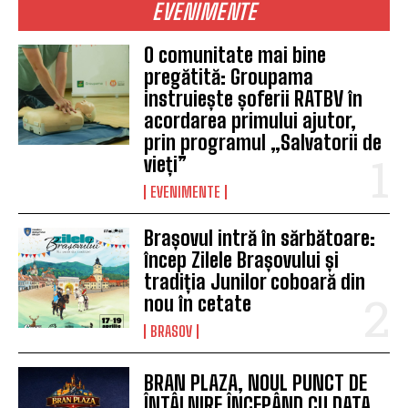
EVENIMENTE
O comunitate mai bine
pregătită: Groupama
instruiește șoferii RATBV în
acordarea primului ajutor,
prin programul „Salvatorii de
vieți”
EVENIMENTE
Brașovul intră în sărbătoare:
încep Zilele Brașovului și
tradiția Junilor coboară din
nou în cetate
BRASOV
BRAN PLAZA, NOUL PUNCT DE
ÎNTÂLNIRE ÎNCEPÂND CU DATA