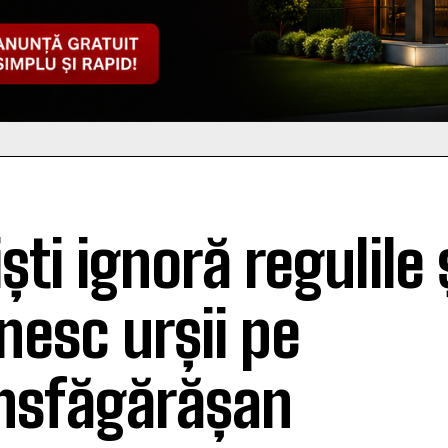
ști ignoră regulile 
nesc urșii pe
nsfăgărășan