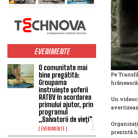
EVENIMENTE
O comunitate mai
Pe Transfă
bine pregătită:
Groupama
hrănească 
instruiește șoferii
RATBV în acordarea
Un videocl
primului ajutor, prin
avertizează
programul
„Salvatorii de vieți”
Organizați
EVENIMENTE
prezintă h