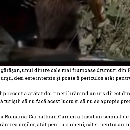
gărășan, unul dintre cele mai frumoase drumuri din Ro
urșii, deși este interzis și poate fi periculos atât pen
ip recent a arătat doi tineri hrănind un urs direct din
 turiștii să nu facă acest lucru și să nu se apropie pre
a Romania-Carpathian Garden a trăsit un semnal de al
rănirea urșilor, atât pentru oameni, cât și pentru ani