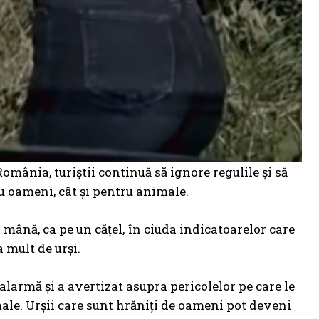
mânia, turiștii continuă să ignore regulile și să
tru oameni, cât și pentru animale.
 mână, ca pe un cățel, în ciuda indicatoarelor care
a mult de urși.
armă și a avertizat asupra pericolelor pe care le
male. Urșii care sunt hrăniți de oameni pot deveni