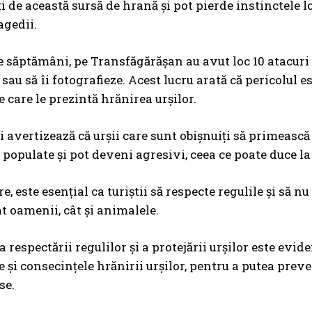
 de această sursă de hrană și pot pierde instinctele lor
agedii.
e săptămâni, pe Transfăgărășan au avut loc 10 atacuri al
au să îi fotografieze. Acest lucru arată că pericolul este
e care le prezintă hrănirea urșilor.
ii avertizează că urșii care sunt obișnuiți să primea
 populate și pot deveni agresivi, ceea ce poate duce l
, este esențial ca turiștii să respecte regulile și să n
ât oamenii, cât și animalele.
respectării regulilor și a protejării urșilor este evide
le și consecințele hrănirii urșilor, pentru a putea prev
se.