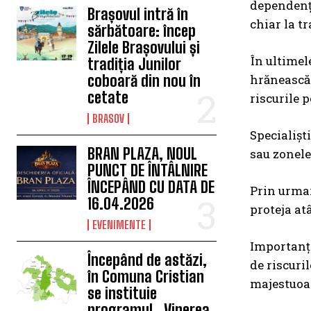
dependenți
Brașovul intră în
chiar la tr
sărbătoare: încep
Zilele Brașovului și
În ultimel
tradiția Junilor
hrănească s
coboară din nou în
cetate
riscurile p
BRASOV
Specialișt
BRAN PLAZA, NOUL
sau zonele
PUNCT DE ÎNTÂLNIRE
ÎNCEPÂND CU DATA DE
Prin urmare
16.04.2026
proteja at
EVENIMENTE
Importanța 
Începând de astăzi,
de riscuri
în Comuna Cristian
majestuoa
se instituie
programul „Vinerea