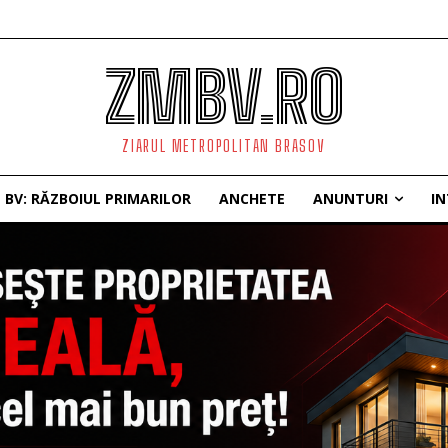
ZMBV.RO
ZIARUL METROPOLITAN BRASOV
BV: RĂZBOIUL PRIMARILOR
ANCHETE
ANUNTURI
IN