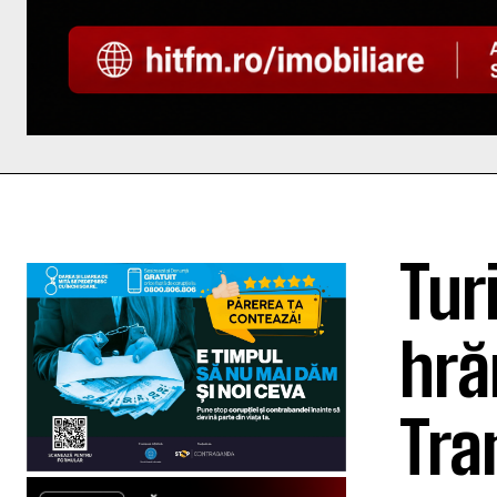
Turi
hră
Tra