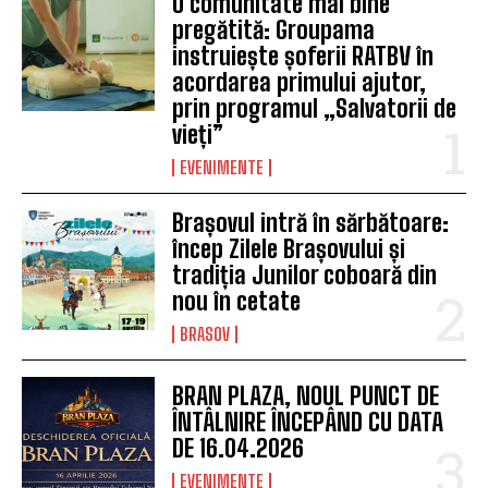
O comunitate mai bine
pregătită: Groupama
instruiește șoferii RATBV în
acordarea primului ajutor,
prin programul „Salvatorii de
vieți”
EVENIMENTE
Brașovul intră în sărbătoare:
încep Zilele Brașovului și
tradiția Junilor coboară din
nou în cetate
BRASOV
BRAN PLAZA, NOUL PUNCT DE
ÎNTÂLNIRE ÎNCEPÂND CU DATA
DE 16.04.2026
EVENIMENTE