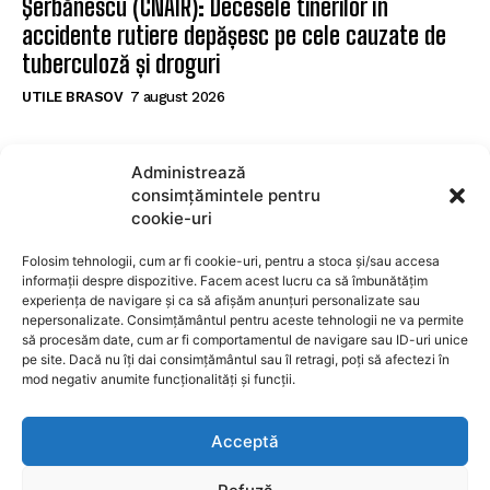
Şerbănescu (CNAIR): Decesele tinerilor în
accidente rutiere depășesc pe cele cauzate de
tuberculoză și droguri
UTILE BRASOV
7 august 2026
POPULARE
Administrează
consimțămintele pentru
Apartament modern cu 2 camere și dressing de
cookie-uri
vânzare în Brașov
Folosim tehnologii, cum ar fi cookie-uri, pentru a stoca și/sau accesa
IMOBILIARE BRAOSV
7 august 2026
informații despre dispozitive. Facem acest lucru ca să îmbunătățim
VIDEO. Șeful CJ Prahova: „Finalizarea Centurii
experiența de navigare și ca să afișăm anunțuri personalizate sau
nepersonalizate. Consimțământul pentru aceste tehnologii ne va permite
Comarnic este posibilă până la sfârșitul lunii
să procesăm date, cum ar fi comportamentul de navigare sau ID-uri unice
august”
pe site. Dacă nu îți dai consimțământul sau îl retragi, poți să afectezi în
mod negativ anumite funcționalități și funcții.
UTILE BRASOV
7 august 2026
Şerbănescu (CNAIR): Decesele tinerilor în
Acceptă
accidente rutiere depășesc pe cele cauzate de
tuberculoză și droguri