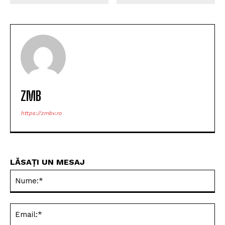
ZMB
https://zmbv.ro
LĂSAȚI UN MESAJ
Nu
Ema