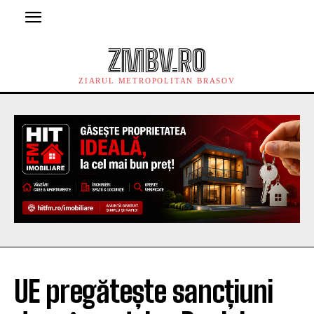
ZMBV.RO
ZIARUL METROPOLITAN BRASOV
UE pregătește sancțiuni