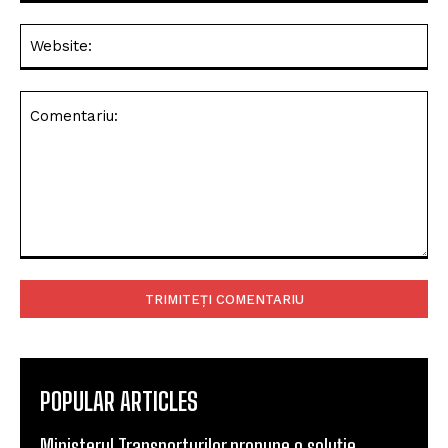
Web
Comentariu:
POPULAR ARTICLES
Ministerul Transporturilor propune o soluție