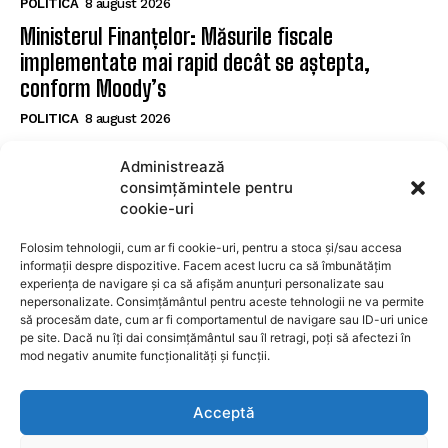
POLITICA
8 august 2026
Ministerul Finanțelor: Măsurile fiscale
implementate mai rapid decât se aștepta,
conform Moody’s
POLITICA
8 august 2026
Nicușor Dan subliniază eforturile necesare după
Administrează
reconfirmarea ratingului României de către
consimțămintele pentru
Moody’s
cookie-uri
POLITICA
8 august 2026
Folosim tehnologii, cum ar fi cookie-uri, pentru a stoca și/sau accesa
informații despre dispozitive. Facem acest lucru ca să îmbunătățim
experiența de navigare și ca să afișăm anunțuri personalizate sau
SUBSCRIBE
nepersonalizate. Consimțământul pentru aceste tehnologii ne va permite
să procesăm date, cum ar fi comportamentul de navigare sau ID-uri unice
pe site. Dacă nu îți dai consimțământul sau îl retragi, poți să afectezi în
mod negativ anumite funcționalități și funcții.
I WANT IN
Acceptă