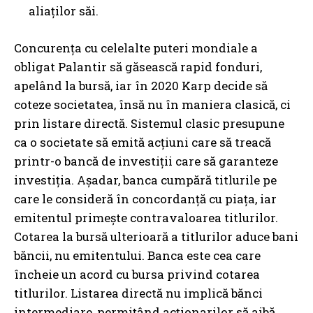
aliaților săi.
Concurența cu celelalte puteri mondiale a
obligat Palantir să găsească rapid fonduri,
apelând la bursă, iar în 2020 Karp decide să
coteze societatea, însă nu în maniera clasică, ci
prin listare directă. Sistemul clasic presupune
ca o societate să emită acțiuni care să treacă
printr-o bancă de investiții care să garanteze
investiția. Așadar, banca cumpără titlurile pe
care le consideră în concordanță cu piața, iar
emitentul primește contravaloarea titlurilor.
Cotarea la bursă ulterioară a titlurilor aduce bani
băncii, nu emitentului. Banca este cea care
încheie un acord cu bursa privind cotarea
titlurilor. Listarea directă nu implică bănci
intermediare, permițând acționarilor să aibă