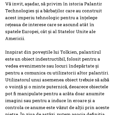
Vă invit, așadar, să privim în istoria Palantir
Technologies și a bărbaților care au construit
acest imperiu tehnologic pentru a înțelege
rețeaua de interese care se ascund atât în
spatele Europei, cât și al Statelor Unite ale
Americii.
Inspirat din poveștile lui Tolkien, palantírul
este un obiect indestructibil, folosit pentru a
vedea evenimente sau locuri îndepărtate și
pentru a comunica cu utilizatorii altor palantíri.
Utilizatorul unui asemenea obiect trebuie să aibă
o voință și o minte puternică, deoarece obiectele
pot fi manipulate pentru a arăta doar anumite
imagini sau pentru a induce în eroare și a
controla ce anume este văzut de alții prin aceste
pietre. În ziua de astăzi, putem asocia definiția