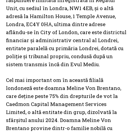
răspundere limitată înregistrată în Regatul
Unit, cu sediul în Londra, NW1 4EB, și o altă
adresă la Hamilton House, 1 Temple Avenue,
Londra, EC4Y 0HA, ultima dintre adrese
aflându-se în City of London, care este districtul
financiar și administrativ central al Londrei,
entitate paralelă cu primăria Londrei, dotată cu
poliție și tribunal propriu, condusă după un
sistem transmis încă din Evul Mediu.
Cel mai important om în această filială
londoneză este doamna Meline Von Brentano,
care deține peste 75% din drepturile de vot la
Caedmon Capital Management Services
Limited, o altă entitate din grup, dizolvată la
sfârșitul anului 2024. Doamna Meline Von
Brentano provine dintr-o familie nobilă cu