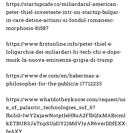
https://startupcafe.ro/miliardarul-american-
peter-thiel-investeste-intr-un-startup-bulgar-
in-care-detine-actiuni-si-fondul-romanesc-
morphosis-81587
https://www.firstonline.info/peter-thiel-e-
loligarchia-dei-miliardari-hi-tech-chi-e-dopo-
musk-la-nuova-eminenza-grigia-di-trump
https://www.dw.com/en/habermas-a-
philosopher-for-the-public/a-17712233
https://www.whatdotheyknow.com/request/us
e_of_palantir_technologies_sof_6?
fbclid=IwY2xjawNotptleHRuA2FlbQIxMABicml
kETBUR3JaTnpSUjd1Y21MdVIyAR6verDDfEXX-
feAXY