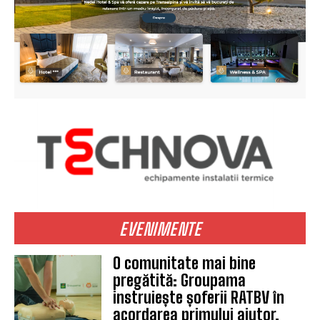
EVENIMENTE
O comunitate mai bine
pregătită: Groupama
instruiește șoferii RATBV în
acordarea primului ajutor,