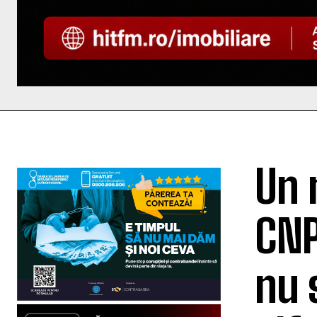
Un 
CNP
nu 