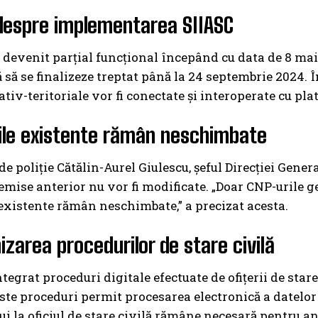
 despre implementarea SIIASC
 devenit parțial funcțional începând cu data de 8 ma
ă să se finalizeze treptat până la 24 septembrie 2024. Î
tiv-teritoriale vor fi conectate și interoperate cu pl
le existente rămân neschimbate
de poliție Cătălin-Aurel Giulescu, șeful Direcției Gene
emise anterior nu vor fi modificate. „Doar CNP-urile
 existente rămân neschimbate,” a precizat acesta.
zarea procedurilor de stare civilă
ntegrat proceduri digitale efectuate de ofițerii de sta
este proceduri permit procesarea electronică a datelor
ui la oficiul de stare civilă rămâne necesară pentru an