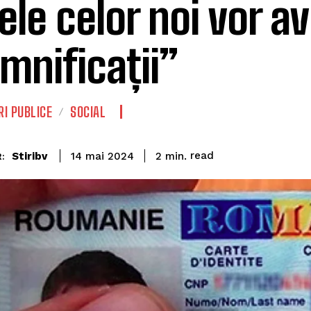
rele celor noi vor a
mnificații”
I PUBLICE
SOCIAL
read
Stiribv
2
min.
14 mai 2024
: