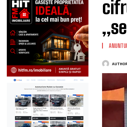
cif
„se
ANUNTUR
AUTHOR