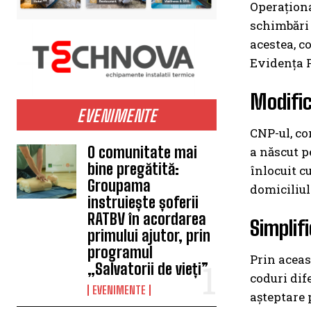
Operaționa
schimbări 
acestea, c
Evidența 
Modific
EVENIMENTE
CNP-ul, co
O comunitate mai
a născut p
bine pregătită:
înlocuit c
Groupama
domiciliul
instruiește șoferii
RATBV în acordarea
Simplif
primului ajutor, prin
programul
Prin aceas
„Salvatorii de vieți”
coduri dif
EVENIMENTE
așteptare 