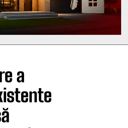
re a
xistente
să