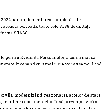
i 2024, iar implementarea completă este
n această perioadă, toate cele 3.188 de unități
atforma SIIASC.
rale pentru Evidența Persoanelor, a confirmat că
 generate începând cu 8 mai 2024 vor avea noul cod
re civilă, modernizând gestionarea actelor de stare
 și emiterea documentelor, însă prezența fizică a
umite proceduri, inclusiv verificarea identității.