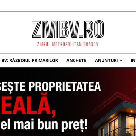
ZMBV.RO
ZIARUL METROPOLITAN BRASOV
BV: RĂZBOIUL PRIMARILOR
ANCHETE
ANUNTURI
IN