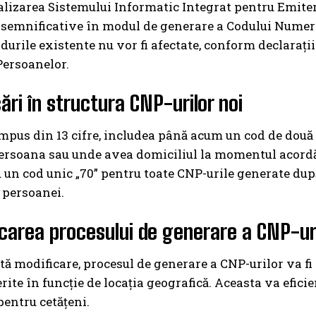
lizarea Sistemului Informatic Integrat pentru Emitere
semnificative în modul de generare a Codului Numeric
odurile existente nu vor fi afectate, conform declarați
Persoanelor.
ări în structura CNP-urilor noi
mpus din 13 cifre, includea până acum un cod de două ci
ersoana sau unde avea domiciliul la momentul acordări
u un cod unic „70” pentru toate CNP-urile generate după
 persoanei.
icarea procesului de generare a CNP-ur
tă modificare, procesul de generare a CNP-urilor va fi 
erite în funcție de locația geografică. Aceasta va efici
pentru cetățeni.