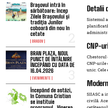
Brașovul intră în
Detalii
sărbătoare: încep
Zilele Brașovului și
Sistemul a
tradiția Junilor
planificat
coboară din nou în
administra
cetate
BRASOV
CNP-uri
BRAN PLAZA, NOUL
Chestorul 
PUNCT DE ÎNTÂLNIRE
CNP-urile 
ÎNCEPÂND CU DATA DE
unic. Cele
16.04.2026
EVENIMENTE
Moderni
Începând de astăzi,
SIIASC a i
în Comuna Cristian
civilă. Ac
se instituie
cetățeanul
programul „Vinerea