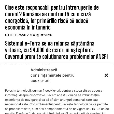
Cine este responsabil pentru întreruperile de
curent? România se confruntă cu o criză
energetică, iar primăriile riscă să aducă
economia în întuneric
UTILE BRASOV
9 august 2026
Sistemul e-Terra se va relansa săptămâna
viitoare, cu 94.000 de cereri în așteptare:
Guvernul promite soluționarea problemelor ANCPI
UTILE BRASOV
9 august 2026
Administrează
Făgăraș: Cinci posturi de șofer disponibile la
consimțămintele pentru
Serviciul de Transport Public
cookie-uri
UTILE BRASOV
9 august 2026
Folosim tehnologii, cum ar fi cookie-uri, pentru a stoca și/sau accesa
informații despre dispozitive. Facem acest lucru ca să îmbunătățim
experiența de navigare și ca să afișăm anunțuri personalizate sau
SUBSCRIBE
nepersonalizate. Consimțământul pentru aceste tehnologii ne va permite
să procesăm date, cum ar fi comportamentul de navigare sau ID-uri unice
pe site. Dacă nu îți dai consimțământul sau îl retragi, poți să afectezi în