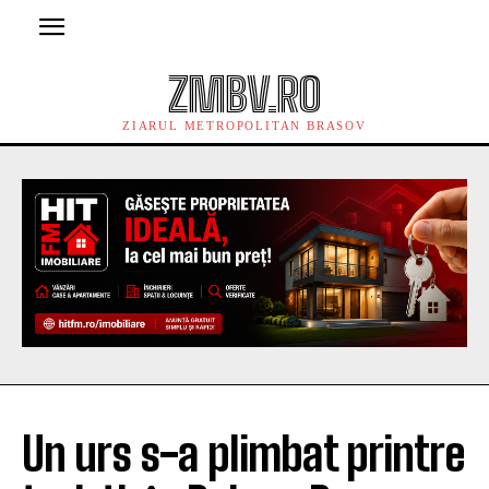
ZMBV.RO
ZIARUL METROPOLITAN BRASOV
Un urs s-a plimbat printre