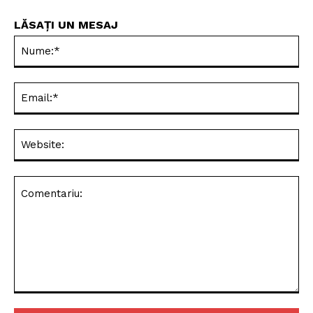
LĂSAȚI UN MESAJ
Nu
Ema
Web
Comentariu: