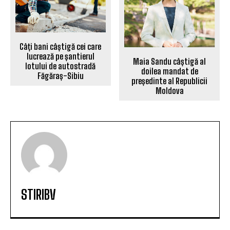
Câți bani câștigă cei care
lucrează pe șantierul
Maia Sandu câștigă al
lotului de autostradă
doilea mandat de
Făgăraș-Sibiu
președinte al Republicii
Moldova
STIRIBV