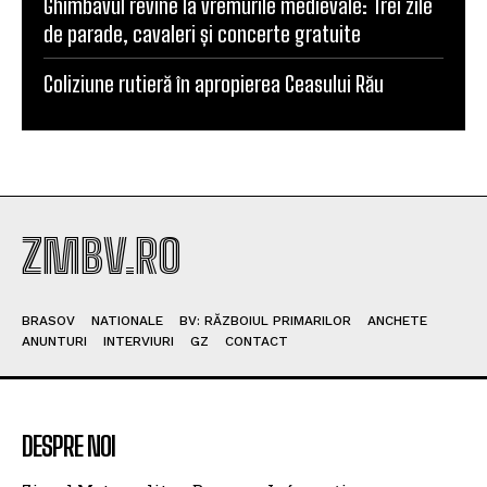
Ghimbavul revine la vremurile medievale: Trei zile
de parade, cavaleri și concerte gratuite
Coliziune rutieră în apropierea Ceasului Rău
ZMBV.RO
BRASOV
NATIONALE
BV: RĂZBOIUL PRIMARILOR
ANCHETE
ANUNTURI
INTERVIURI
GZ
CONTACT
DESPRE NOI