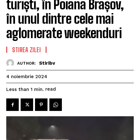
turiști, în Poiana Brașov,
în unul dintre cele mai
aglomerate weekenduri
STIREA ZILEI
Stiribv
AUTHOR:
4 noiembrie 2024
read
Less than 1
min.